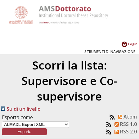
Login
STRUMENTI DI NAVIGAZIONE
Scorri la lista:
Supervisore e Co-
supervisore
Su di un livello
Atom
Esporta come
RSS 1.0
RSS 2.0