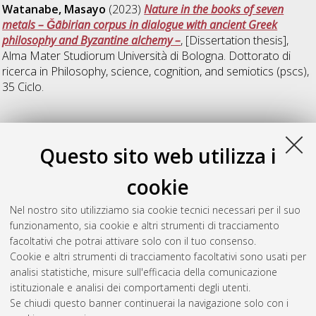
Watanabe, Masayo
(2023)
Nature in the books of seven
metals – Ǧābirian corpus in dialogue with ancient Greek
philosophy and Byzantine alchemy –
, [Dissertation thesis],
Alma Mater Studiorum Università di Bologna. Dottorato di
ricerca in
Philosophy, science, cognition, and semiotics (pscs)
,
35 Ciclo.
37
Questo sito web utilizza i
Mulas, Stefano
(2025)
La farmacia e la chimica paracelsiana
cookie
nel Granducato di Toscana: tra interessi privati e salute
pubblica
, [Dissertation thesis], Alma Mater Studiorum
Nel nostro sito utilizziamo sia cookie tecnici necessari per il suo
Università di Bologna. Dottorato di ricerca in
Philosophy,
funzionamento, sia cookie e altri strumenti di tracciamento
science, cognition, and semiotics (pscs)
, 37 Ciclo.
facoltativi che potrai attivare solo con il tuo consenso.
Cookie e altri strumenti di tracciamento facoltativi sono usati per
Questa lista e' stata generata il
Thu Aug 6 20:43:49 2026
analisi statistiche, misure sull'efficacia della comunicazione
CEST
.
istituzionale e analisi dei comportamenti degli utenti.
Se chiudi questo banner continuerai la navigazione solo con i