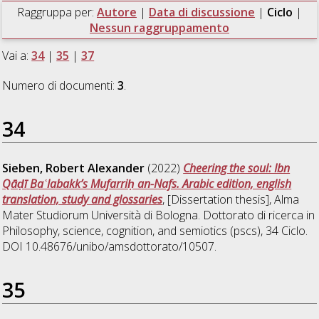
Raggruppa per:
Autore
|
Data di discussione
|
Ciclo
|
Nessun raggruppamento
Vai a:
34
|
35
|
37
Numero di documenti:
3
.
34
Sieben, Robert Alexander
(2022)
Cheering the soul: Ibn
Qāḍī Baʿlabakk’s Mufarriḥ an-Nafs. Arabic edition, english
translation, study and glossaries
, [Dissertation thesis], Alma
Mater Studiorum Università di Bologna. Dottorato di ricerca in
Philosophy, science, cognition, and semiotics (pscs)
, 34 Ciclo.
DOI 10.48676/unibo/amsdottorato/10507.
35