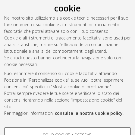
Tarantino, Giuseppe
(2020)
NGS and medically-driven
cookie
integrative bioinformatics applications in gastrointestinal
stromal tumors to overcome the TKI resistance
, [Dissertation
Nel nostro sito utilizziamo sia cookie tecnici necessari per il suo
thesis], Alma Mater Studiorum Università di Bologna.
funzionamento, sia cookie e altri strumenti di tracciamento
Dottorato di ricerca in
Oncologia, ematologia e patologia
, 32
facoltativi che potrai attivare solo con il tuo consenso.
Ciclo. DOI 10.48676/unibo/amsdottorato/9270.
Cookie e altri strumenti di tracciamento facoltativi sono usati per
analisi statistiche, misure sull'efficacia della comunicazione
Questa lista e' stata generata il
Fri Aug 7 20:46:41 2026 CEST
.
istituzionale e analisi dei comportamenti degli utenti.
Se chiudi questo banner continuerai la navigazione solo con i
cookie necessari.
Atom
Puoi esprimere il consenso sui cookie facoltativi attivando
Rss 1.0
l'opzione in "Personalizza cookie" e, se vuoi, potrai esprimere
consensi più specifici in "Mostra cookie di profilazione".
Rss 2.0
Potrai sempre rivedere le tue scelte e verificare lo stato dei
consensi rientrando nella sezione "Impostazione cookie" del
AMS Dottorato
sito.
Per maggiori informazioni
consulta la nostra Cookie policy
.
ISSN: 2038-7946
Servizio implementato e gestito da
AlmaDL
Impostazioni Cookie
COOKIE DI PROFILAZIONE -