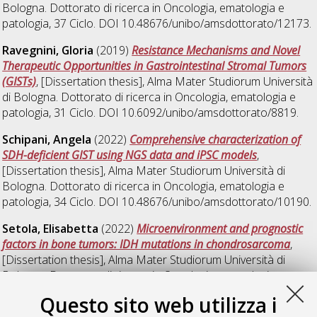
Bologna. Dottorato di ricerca in
Oncologia, ematologia e
patologia
, 37 Ciclo. DOI 10.48676/unibo/amsdottorato/12173.
Ravegnini, Gloria
(2019)
Resistance Mechanisms and Novel
Therapeutic Opportunities in Gastrointestinal Stromal Tumors
(GISTs)
, [Dissertation thesis], Alma Mater Studiorum Università
di Bologna. Dottorato di ricerca in
Oncologia, ematologia e
patologia
, 31 Ciclo. DOI 10.6092/unibo/amsdottorato/8819.
Schipani, Angela
(2022)
Comprehensive characterization of
SDH-deficient GIST using NGS data and iPSC models
,
[Dissertation thesis], Alma Mater Studiorum Università di
Bologna. Dottorato di ricerca in
Oncologia, ematologia e
patologia
, 34 Ciclo. DOI 10.48676/unibo/amsdottorato/10190.
Setola, Elisabetta
(2022)
Microenvironment and prognostic
factors in bone tumors: IDH mutations in chondrosarcoma
,
[Dissertation thesis], Alma Mater Studiorum Università di
Bologna. Dottorato di ricerca in
Oncologia, ematologia e
patologia
, 34 Ciclo. DOI 10.48676/unibo/amsdottorato/10041.
Questo sito web utilizza i