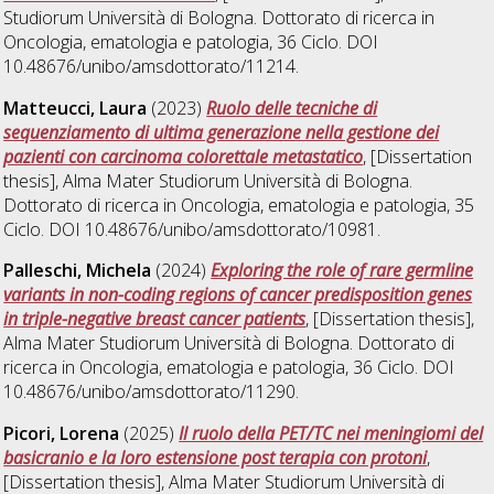
Studiorum Università di Bologna. Dottorato di ricerca in
Oncologia, ematologia e patologia
, 36 Ciclo. DOI
10.48676/unibo/amsdottorato/11214.
Matteucci, Laura
(2023)
Ruolo delle tecniche di
sequenziamento di ultima generazione nella gestione dei
pazienti con carcinoma colorettale metastatico
, [Dissertation
thesis], Alma Mater Studiorum Università di Bologna.
Dottorato di ricerca in
Oncologia, ematologia e patologia
, 35
Ciclo. DOI 10.48676/unibo/amsdottorato/10981.
Palleschi, Michela
(2024)
Exploring the role of rare germline
variants in non-coding regions of cancer predisposition genes
in triple-negative breast cancer patients
, [Dissertation thesis],
Alma Mater Studiorum Università di Bologna. Dottorato di
ricerca in
Oncologia, ematologia e patologia
, 36 Ciclo. DOI
10.48676/unibo/amsdottorato/11290.
Picori, Lorena
(2025)
Il ruolo della PET/TC nei meningiomi del
basicranio e la loro estensione post terapia con protoni
,
[Dissertation thesis], Alma Mater Studiorum Università di