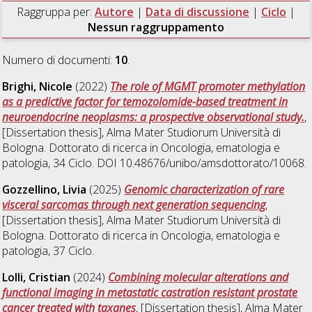
Raggruppa per:
Autore
|
Data di discussione
|
Ciclo
|
Nessun raggruppamento
Numero di documenti:
10
.
Brighi, Nicole
(2022)
The role of MGMT promoter methylation
as a predictive factor for temozolomide-based treatment in
neuroendocrine neoplasms: a prospective observational study.
,
[Dissertation thesis], Alma Mater Studiorum Università di
Bologna. Dottorato di ricerca in
Oncologia, ematologia e
patologia
, 34 Ciclo. DOI 10.48676/unibo/amsdottorato/10068.
Gozzellino, Livia
(2025)
Genomic characterization of rare
visceral sarcomas through next generation sequencing
,
[Dissertation thesis], Alma Mater Studiorum Università di
Bologna. Dottorato di ricerca in
Oncologia, ematologia e
patologia
, 37 Ciclo.
Lolli, Cristian
(2024)
Combining molecular alterations and
functional imaging in metastatic castration resistant prostate
cancer treated with taxanes
, [Dissertation thesis], Alma Mater