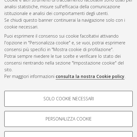
Gestione del documento:
analisi statistiche, misure sull'efficacia della comunicazione
istituzionale e analisi dei comportamenti degli utenti.
Se chiudi questo banner continuerai la navigazione solo con i
cookie necessari.
Atom
Puoi esprimere il consenso sui cookie facoltativi attivando
Rss 1.0
l'opzione in "Personalizza cookie" e, se vuoi, potrai esprimere
consensi più specifici in "Mostra cookie di profilazione".
Rss 2.0
Potrai sempre rivedere le tue scelte e verificare lo stato dei
consensi rientrando nella sezione "Impostazione cookie" del
sito.
AMS Dottorato
Per maggiori informazioni
consulta la nostra Cookie policy
.
ISSN: 2038-7946
Servizio implementato e gestito da
AlmaDL
Impostazioni Cookie
COOKIE DI PROFILAZIONE -
SOLO COOKIE NECESSARI
Informativa sulla privacy
FACOLTATIVI
Condizioni d’uso del sito
Si tratta di cookie utilizzati per analizzare le caratteristiche della
navigazione degli utenti, creare profili in base al loro comportamento
PERSONALIZZA COOKIE
sul sito, per analisi di marketing.
Mostra cookie di profilazione