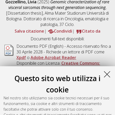
Gozzellino, Livia
(2025)
Genomic characterization of rare
visceral sarcomas through next generation sequencing
,
[Dissertation thesis], Alma Mater Studiorum Università di
Bologna. Dottorato di ricerca in
Oncologia, ematologia e
patologia
, 37 Ciclo.
Salva citazione
Condividi
Citato da
Documenti full-text disponibili:
Documento PDF
(English) - Accesso riservato fino a
30 Aprile 2028 - Richiede un lettore di PDF come
Xpdf
o
Adobe Acrobat Reader
Disponibile con Licenza:
Creative Commons:
Attribuzione - Non Commerciale - Non Opere
Derivate 4.0 (CC BY-NC-ND 4.0)
.
Questo sito web utilizza i
Download (5MB)
|
Contatta l'autore
cookie
Abstract
Nel nostro sito utilizziamo sia cookie tecnici necessari per il suo
funzionamento, sia cookie e altri strumenti di tracciamento
Altri metadati
facoltativi che potrai attivare solo con il tuo consenso.
Cookie e altri strumenti di tracciamento facoltativi sono usati per