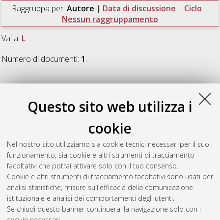
Raggruppa per:
Autore
|
Data di discussione
|
Ciclo
|
Nessun raggruppamento
Vai a:
L
Numero di documenti:
1
.
L
Questo sito web utilizza i
Lorenz, Catherine
(2024)
Studies on optimization problems
cookie
with dynamically arriving information
, [Dissertation thesis],
Alma Mater Studiorum Università di Bologna. Dottorato di
Nel nostro sito utilizziamo sia cookie tecnici necessari per il suo
ricerca in
Ingegneria biomedica, elettrica e dei sistemi
, 38
funzionamento, sia cookie e altri strumenti di tracciamento
Ciclo. DOI 10.48676/unibo/amsdottorato/12266.
facoltativi che potrai attivare solo con il tuo consenso.
Cookie e altri strumenti di tracciamento facoltativi sono usati per
Questa lista e' stata generata il
Thu Aug 6 20:46:46 2026
analisi statistiche, misure sull'efficacia della comunicazione
CEST
.
istituzionale e analisi dei comportamenti degli utenti.
Se chiudi questo banner continuerai la navigazione solo con i
cookie necessari.