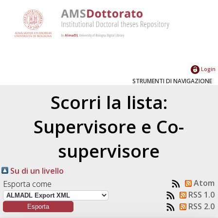
Login
STRUMENTI DI NAVIGAZIONE
Scorri la lista:
Supervisore e Co-
supervisore
Su di un livello
Atom
Esporta come
RSS 1.0
RSS 2.0