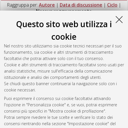
Raggruppa per:
Autore
|
Data di discussione
|
Ciclo
|
Nessun raggruppamento
Questo sito web utilizza i
Numero di documenti:
1
.
cookie
Maini, Alessandro
(2016)
Modelling the Faint Radio Sky: The
Pathway to SKA
, [Dissertation thesis], Alma Mater Studiorum
Nel nostro sito utilizziamo sia cookie tecnici necessari per il suo
Università di Bologna. Dottorato di ricerca in
Astronomia
, 29
funzionamento, sia cookie e altri strumenti di tracciamento
Ciclo. DOI 10.6092/unibo/amsdottorato/7763.
facoltativi che potrai attivare solo con il tuo consenso.
Cookie e altri strumenti di tracciamento facoltativi sono usati per
Questa lista e' stata generata il
Sat Aug 8 20:48:43 2026
analisi statistiche, misure sull'efficacia della comunicazione
CEST
.
istituzionale e analisi dei comportamenti degli utenti.
Se chiudi questo banner continuerai la navigazione solo con i
cookie necessari.
Atom
Puoi esprimere il consenso sui cookie facoltativi attivando
Rss 1.0
l'opzione in "Personalizza cookie" e, se vuoi, potrai esprimere
consensi più specifici in "Mostra cookie di profilazione".
Rss 2.0
Potrai sempre rivedere le tue scelte e verificare lo stato dei
consensi rientrando nella sezione "Impostazione cookie" del