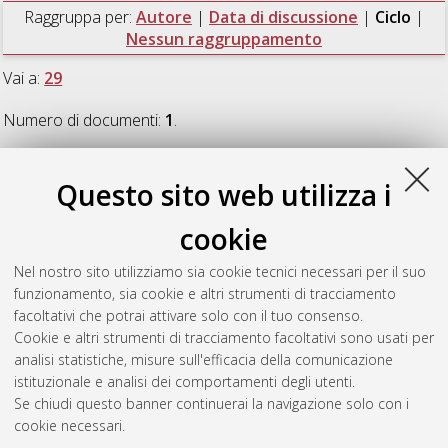
Raggruppa per:
Autore
|
Data di discussione
|
Ciclo
|
Nessun raggruppamento
Vai a:
29
Numero di documenti:
1
.
29
Questo sito web utilizza i
cookie
Maini, Alessandro
(2016)
Modelling the Faint Radio Sky: The
Pathway to SKA
, [Dissertation thesis], Alma Mater Studiorum
Nel nostro sito utilizziamo sia cookie tecnici necessari per il suo
Università di Bologna. Dottorato di ricerca in
Astronomia
, 29
funzionamento, sia cookie e altri strumenti di tracciamento
Ciclo. DOI 10.6092/unibo/amsdottorato/7763.
facoltativi che potrai attivare solo con il tuo consenso.
Cookie e altri strumenti di tracciamento facoltativi sono usati per
Questa lista e' stata generata il
Thu Aug 6 20:48:43 2026
analisi statistiche, misure sull'efficacia della comunicazione
CEST
.
istituzionale e analisi dei comportamenti degli utenti.
Se chiudi questo banner continuerai la navigazione solo con i
cookie necessari.
Atom