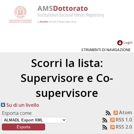
Login
STRUMENTI DI NAVIGAZIONE
Scorri la lista:
Supervisore e Co-
supervisore
Su di un livello
Atom
Esporta come
RSS 1.0
RSS 2.0