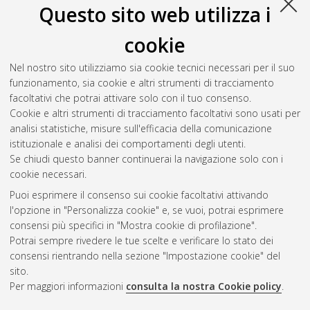
Questo sito web utilizza i
Vega Pittao, Maria Laura
(2025)
Effects of asymmetric nasal
high flow cannula on carbon dioxide in hypercapnic patients: a
cookie
randomized crossover physiological pilot study.
, [Dissertation
thesis], Alma Mater Studiorum Università di Bologna.
Nel nostro sito utilizziamo sia cookie tecnici necessari per il suo
Dottorato di ricerca in
Scienze cardio nefro toraciche
, 37
funzionamento, sia cookie e altri strumenti di tracciamento
Ciclo. DOI 10.48676/unibo/amsdottorato/11762.
facoltativi che potrai attivare solo con il tuo consenso.
Cookie e altri strumenti di tracciamento facoltativi sono usati per
Questa lista e' stata generata il
Sat Aug 8 20:43:57 2026
analisi statistiche, misure sull'efficacia della comunicazione
CEST
.
istituzionale e analisi dei comportamenti degli utenti.
Se chiudi questo banner continuerai la navigazione solo con i
cookie necessari.
Atom
Puoi esprimere il consenso sui cookie facoltativi attivando
Rss 1.0
l'opzione in "Personalizza cookie" e, se vuoi, potrai esprimere
consensi più specifici in "Mostra cookie di profilazione".
Rss 2.0
Potrai sempre rivedere le tue scelte e verificare lo stato dei
consensi rientrando nella sezione "Impostazione cookie" del
AMS Dottorato
sito.
Per maggiori informazioni
consulta la nostra Cookie policy
.
ISSN: 2038-7946
Servizio implementato e gestito da
AlmaDL