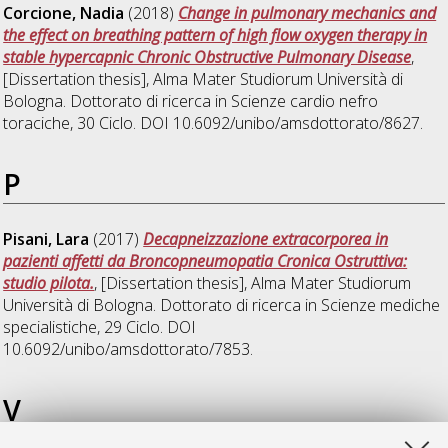
Corcione, Nadia
(2018)
Change in pulmonary mechanics and
the effect on breathing pattern of high flow oxygen therapy in
stable hypercapnic Chronic Obstructive Pulmonary Disease
,
[Dissertation thesis], Alma Mater Studiorum Università di
Bologna. Dottorato di ricerca in
Scienze cardio nefro
toraciche
, 30 Ciclo. DOI 10.6092/unibo/amsdottorato/8627.
P
Pisani, Lara
(2017)
Decapneizzazione extracorporea in
pazienti affetti da Broncopneumopatia Cronica Ostruttiva:
studio pilota.
, [Dissertation thesis], Alma Mater Studiorum
Università di Bologna. Dottorato di ricerca in
Scienze mediche
specialistiche
, 29 Ciclo. DOI
10.6092/unibo/amsdottorato/7853.
V