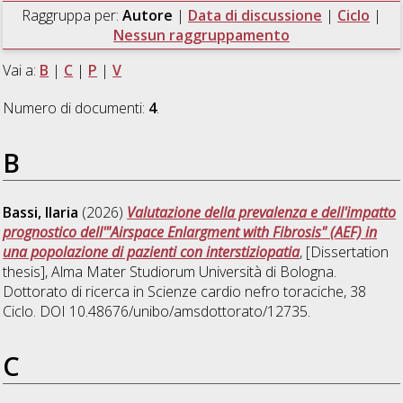
Raggruppa per:
Autore
|
Data di discussione
|
Ciclo
|
Nessun raggruppamento
Vai a:
B
|
C
|
P
|
V
Numero di documenti:
4
.
B
Bassi, Ilaria
(2026)
Valutazione della prevalenza e dell'impatto
prognostico dell'"Airspace Enlargment with Fibrosis" (AEF) in
una popolazione di pazienti con interstiziopatia
, [Dissertation
thesis], Alma Mater Studiorum Università di Bologna.
Dottorato di ricerca in
Scienze cardio nefro toraciche
, 38
Ciclo. DOI 10.48676/unibo/amsdottorato/12735.
C