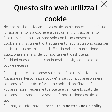
10.48676/unibo/amsdottorato/11585.
Questo sito web utilizza i
Valgimigli, Lorenzo
(2024)
Novel language models and
cookie
methods for semantic representation learning, self-supervised
retrieval, and summarization
, [Dissertation thesis], Alma
Nel nostro sito utilizziamo sia cookie tecnici necessari per il suo
Mater Studiorum Università di Bologna. Dottorato di ricerca in
funzionamento, sia cookie e altri strumenti di tracciamento
Computer science and engineering
, 36 Ciclo. DOI
facoltativi che potrai attivare solo con il tuo consenso.
10.48676/unibo/amsdottorato/11596.
Cookie e altri strumenti di tracciamento facoltativi sono usati per
analisi statistiche, misure sull'efficacia della comunicazione
Questa lista e' stata generata il
Fri Aug 7 20:44:38 2026 CEST
.
istituzionale e analisi dei comportamenti degli utenti.
Se chiudi questo banner continuerai la navigazione solo con i
cookie necessari.
Atom
Puoi esprimere il consenso sui cookie facoltativi attivando
Rss 1.0
l'opzione in "Personalizza cookie" e, se vuoi, potrai esprimere
consensi più specifici in "Mostra cookie di profilazione".
Rss 2.0
Potrai sempre rivedere le tue scelte e verificare lo stato dei
consensi rientrando nella sezione "Impostazione cookie" del
sito.
AMS Dottorato
Per maggiori informazioni
consulta la nostra Cookie policy
.
ISSN: 2038-7946