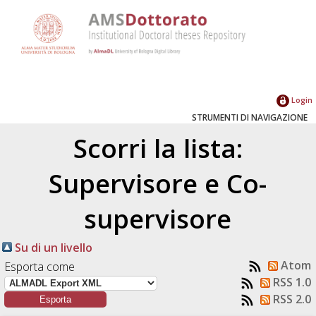
Login
STRUMENTI DI NAVIGAZIONE
Scorri la lista:
Supervisore e Co-
supervisore
Su di un livello
Atom
Esporta come
RSS 1.0
RSS 2.0