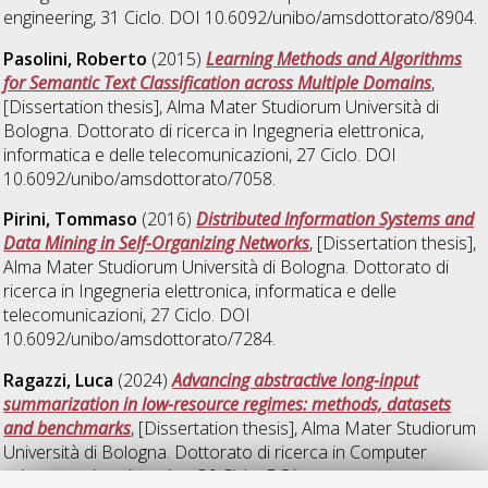
engineering
, 31 Ciclo. DOI 10.6092/unibo/amsdottorato/8904.
Pasolini, Roberto
(2015)
Learning Methods and Algorithms
for Semantic Text Classification across Multiple Domains
,
[Dissertation thesis], Alma Mater Studiorum Università di
Bologna. Dottorato di ricerca in
Ingegneria elettronica,
informatica e delle telecomunicazioni
, 27 Ciclo. DOI
10.6092/unibo/amsdottorato/7058.
Pirini, Tommaso
(2016)
Distributed Information Systems and
Data Mining in Self-Organizing Networks
, [Dissertation thesis],
Alma Mater Studiorum Università di Bologna. Dottorato di
ricerca in
Ingegneria elettronica, informatica e delle
telecomunicazioni
, 27 Ciclo. DOI
10.6092/unibo/amsdottorato/7284.
Ragazzi, Luca
(2024)
Advancing abstractive long-input
summarization in low-resource regimes: methods, datasets
and benchmarks
, [Dissertation thesis], Alma Mater Studiorum
Università di Bologna. Dottorato di ricerca in
Computer
science and engineering
, 36 Ciclo. DOI