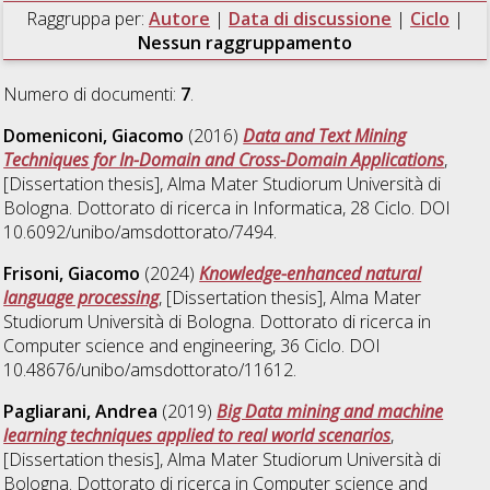
Raggruppa per:
Autore
|
Data di discussione
|
Ciclo
|
Nessun raggruppamento
Numero di documenti:
7
.
Domeniconi, Giacomo
(2016)
Data and Text Mining
Techniques for In-Domain and Cross-Domain Applications
,
[Dissertation thesis], Alma Mater Studiorum Università di
Bologna. Dottorato di ricerca in
Informatica
, 28 Ciclo. DOI
10.6092/unibo/amsdottorato/7494.
Frisoni, Giacomo
(2024)
Knowledge-enhanced natural
language processing
, [Dissertation thesis], Alma Mater
Studiorum Università di Bologna. Dottorato di ricerca in
Computer science and engineering
, 36 Ciclo. DOI
10.48676/unibo/amsdottorato/11612.
Pagliarani, Andrea
(2019)
Big Data mining and machine
learning techniques applied to real world scenarios
,
[Dissertation thesis], Alma Mater Studiorum Università di
Bologna. Dottorato di ricerca in
Computer science and