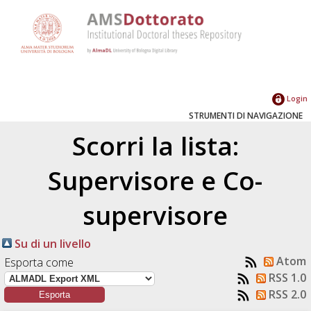
Login
STRUMENTI DI NAVIGAZIONE
Scorri la lista:
Supervisore e Co-
supervisore
Su di un livello
Atom
Esporta come
RSS 1.0
RSS 2.0