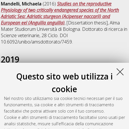
Mandelli, Michaela
(2016)
Studies on the reproductive
Physiology of two critically endangered species of the North
Adriatic Sea: Adriatic sturgeon (Acipenser naccarii) and
European eel (Anguilla anguilla)
, [Dissertation thesis], Alma
Mater Studiorum Università di Bologna. Dottorato di ricerca in
Scienze veterinarie
, 28 Ciclo. DOI
10.6092/unibo/amsdottorato/7459.
2019
Questo sito web utilizza i
Casalini, Antonio
(2019)
Riproduzione artificiale e
svezzamento larvale del polpo (octopus vulgaris Cuvier, 1797)
cookie
in ambiente controllato
, [Dissertation thesis], Alma Mater
Studiorum Università di Bologna. Dottorato di ricerca in
Nel nostro sito utilizziamo sia cookie tecnici necessari per il suo
Scienze veterinarie
, 31 Ciclo. DOI
funzionamento, sia cookie e altri strumenti di tracciamento
10.6092/unibo/amsdottorato/8907.
facoltativi che potrai attivare solo con il tuo consenso.
Cookie e altri strumenti di tracciamento facoltativi sono usati per
Questa lista e' stata generata il
Wed Aug 5 20:44:33 2026
analisi statistiche, misure sull'efficacia della comunicazione
CEST
.