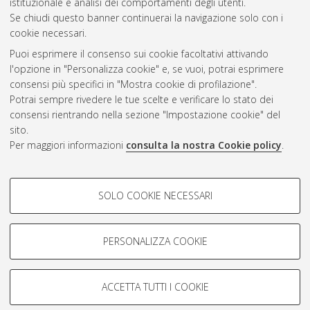
istituzionale e analisi dei comportamenti degli utenti.
Se chiudi questo banner continuerai la navigazione solo con i
cookie necessari.
Atom
Puoi esprimere il consenso sui cookie facoltativi attivando
Rss 1.0
l'opzione in "Personalizza cookie" e, se vuoi, potrai esprimere
consensi più specifici in "Mostra cookie di profilazione".
Rss 2.0
Potrai sempre rivedere le tue scelte e verificare lo stato dei
consensi rientrando nella sezione "Impostazione cookie" del
AMS Dottorato
sito.
Per maggiori informazioni
consulta la nostra Cookie policy
.
ISSN: 2038-7946
Servizio implementato e gestito da
AlmaDL
Impostazioni Cookie
COOKIE DI PROFILAZIONE -
SOLO COOKIE NECESSARI
Informativa sulla privacy
FACOLTATIVI
Condizioni d’uso del sito
Si tratta di cookie utilizzati per analizzare le caratteristiche della
navigazione degli utenti, creare profili in base al loro comportamento
PERSONALIZZA COOKIE
sul sito, per analisi di marketing.
Mostra cookie di profilazione
ACCETTA TUTTI I COOKIE
Google/Youtube Video
© ALMA MATER STUDIORUM - Università di Bologna, 2007-2026.
COOKIE TECNICI - NECESSARI