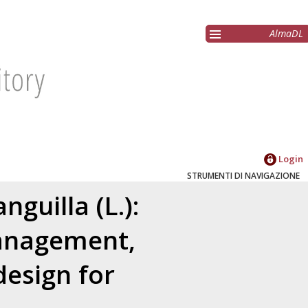
AlmaDL
Login
STRUMENTI DI NAVIGAZIONE
guilla (L.):
anagement,
esign for