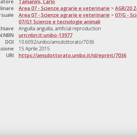
natore
Tamanini, Carlo
linare
Area 07 - Scienze agrarie e veterinarie
>
AGR/20 Z
rsuale
Area 07 - Scienze agrarie e veterinarie
>
07/G - Sc
07/G1 Scienze e tecnologie animali
chiave
Anguilla anguilla, artificial reproduction
N:NBN
urn:nbn:it:unibo-13977
DOI
10.6092/unibo/amsdottorato/7036
ssione
15 Aprile 2015
URI
https://amsdottorato.unibo.it/id/eprint/7036