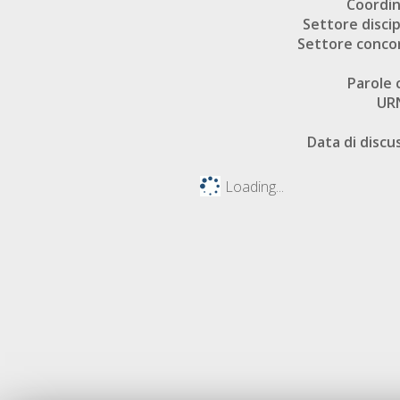
Coordi
Settore discip
Settore conco
Parole 
UR
Data di discu
Loading...