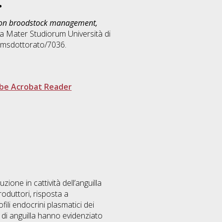
.
es on broodstock management,
lma Mater Studiorum Università di
/amsdottorato/7036.
be Acrobat Reader
ione in cattività dell’anguilla
roduttori, risposta a
ili endocrini plasmatici dei
e di anguilla hanno evidenziato