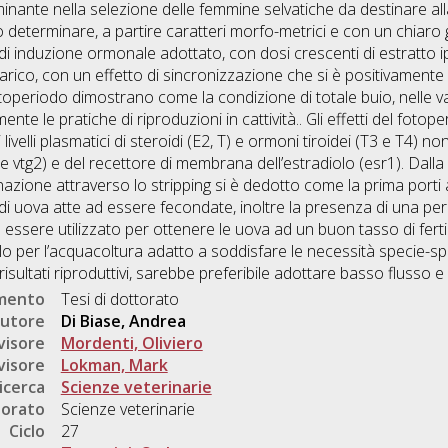
iminante nella selezione delle femmine selvatiche da destinare all
ò determinare, a partire caratteri morfo-metrici e con un chiaro g
 di induzione ormonale adottato, con dosi crescenti di estratto ip
varico, con un effetto di sincronizzazione che si è positivamente 
l fotoperiodo dimostrano come la condizione di totale buio, nelle
ente le pratiche di riproduzioni in cattività.. Gli effetti del foto
i livelli plasmatici di steroidi (E2, T) e ormoni tiroidei (T3 e T4) n
1 e vtg2) e del recettore di membrana dell’estradiolo (esr1). Da
zione attraverso lo stripping si è dedotto come la prima porti a
di uova atte ad essere fecondate, inoltre la presenza di una per
sere utilizzato per ottenere le uova ad un buon tasso di fertilit
olo per l’acquacoltura adatto a soddisfare le necessità specie-spe
isultati riproduttivi, sarebbe preferibile adottare basso flusso 
umento
Tesi di dottorato
utore
Di Biase, Andrea
visore
Mordenti, Oliviero
visore
Lokman, Mark
icerca
Scienze veterinarie
torato
Scienze veterinarie
Ciclo
27