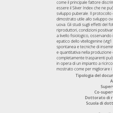
come il principale fattore discr
essere il Silver Index che ne pu
sviluppo puberale. Il protocollo
dimostrato utile allo sviluppo o
uova. Gli studi sugli effetti de
riproduttori, condizioni positivam
a livello fisiologico, osservando 
epatico dello vitellogenine (vtg
spontanea e tecniche di insemina
e quantitativa nella produzione 
completamente trasparenti può es
in opera di un impianto a ricirc
mostrato come per migliorare i r
Tipologia del doc
A
Super
Co-super
Dottorato di r
Scuola di dot