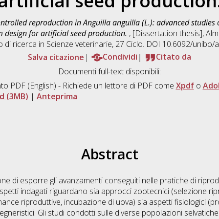
artificial seed production
ntrolled reproduction in Anguilla anguilla (L.): advanced studi
design for artificial seed production.
, [Dissertation thesis], A
 di ricerca in
Scienze veterinarie
, 27 Ciclo. DOI 10.6092/unibo
Salva citazione
Condividi
Citato da
Documenti full-text disponibili:
to PDF
(English) - Richiede un lettore di PDF come
Xpdf
o
Ado
d (3MB)
|
Anteprima
Abstract
e di esporre gli avanzamenti conseguiti nelle pratiche di riproduz
aspetti indagati riguardano sia approcci zootecnici (selezione rip
e riproduttive, incubazione di uova) sia aspetti fisiologici (prof
egneristici. Gli studi condotti sulle diverse popolazioni selvatich