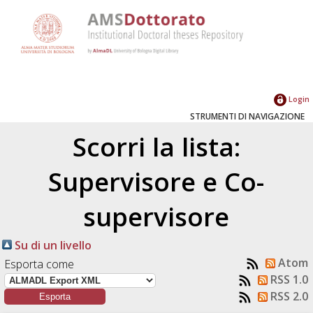
Login
STRUMENTI DI NAVIGAZIONE
Scorri la lista:
Supervisore e Co-
supervisore
Su di un livello
Atom
Esporta come
RSS 1.0
RSS 2.0