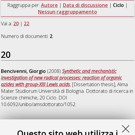
Raggruppa per:
Autore
|
Data di discussione
|
Ciclo
|
Nessun raggruppamento
Vai a:
20
|
22
Numero di documenti:
2
.
20
Bencivenni, Giorgio
(2008)
Synthetic and mechanistic
investigation of new radical processes: reaction of organic
azides with group-XIII Lewis acids
, [Dissertation thesis], Alma
Mater Studiorum Università di Bologna. Dottorato di ricerca in
Scienze chimiche
, 20 Ciclo. DOI
10.6092/unibo/amsdottorato/1052.
22
Questo sito web utilizza i