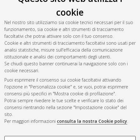
Lanza, Tommaso
(2010)
Innovative methods for the
cookie
generation and synthetic applications of organic free-radicals
,
[Dissertation thesis], Alma Mater Studiorum Università di
Nel nostro sito utilizziamo sia cookie tecnici necessari per il suo
Bologna. Dottorato di ricerca in
Scienze chimiche
, 22 Ciclo.
funzionamento, sia cookie e altri strumenti di tracciamento
DOI 10.6092/unibo/amsdottorato/2958.
facoltativi che potrai attivare solo con il tuo consenso.
Cookie e altri strumenti di tracciamento facoltativi sono usati per
Questa lista e' stata generata il
Wed Aug 5 20:48:15 2026
analisi statistiche, misure sull'efficacia della comunicazione
CEST
.
istituzionale e analisi dei comportamenti degli utenti.
Se chiudi questo banner continuerai la navigazione solo con i
cookie necessari.
Atom
Puoi esprimere il consenso sui cookie facoltativi attivando
Rss 1.0
l'opzione in "Personalizza cookie" e, se vuoi, potrai esprimere
consensi più specifici in "Mostra cookie di profilazione".
Rss 2.0
Potrai sempre rivedere le tue scelte e verificare lo stato dei
consensi rientrando nella sezione "Impostazione cookie" del
sito.
AMS Dottorato
Per maggiori informazioni
consulta la nostra Cookie policy
.
ISSN: 2038-7946
Servizio implementato e gestito da
AlmaDL
Impostazioni Cookie
COOKIE DI PROFILAZIONE -