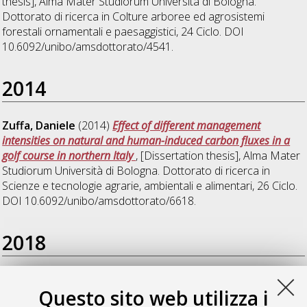
thesis], Alma Mater Studiorum Università di Bologna.
Dottorato di ricerca in
Colture arboree ed agrosistemi
forestali ornamentali e paesaggistici
, 24 Ciclo. DOI
10.6092/unibo/amsdottorato/4541.
2014
Zuffa, Daniele
(2014)
Effect of different management
intensities on natural and human-induced carbon fluxes in a
golf course in northern Italy
, [Dissertation thesis], Alma Mater
Studiorum Università di Bologna. Dottorato di ricerca in
Scienze e tecnologie agrarie, ambientali e alimentari
, 26 Ciclo.
DOI 10.6092/unibo/amsdottorato/6618.
2018
Corradini, Matteo
(2018)
Validazione generale di un
Questo sito web utilizza i
protocollo sostenibile per l'analisi di stabilita delle alberature