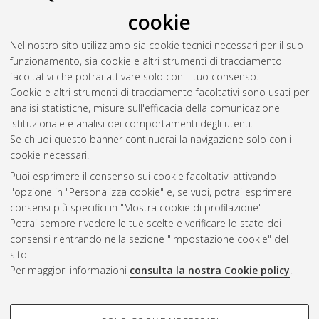
ornamentali, con riferimento in particolare alla validita della
cookie
diagnostica tomografica.
, [Dissertation thesis], Alma Mater
Studiorum Università di Bologna. Dottorato di ricerca in
Nel nostro sito utilizziamo sia cookie tecnici necessari per il suo
Scienze e tecnologie agrarie, ambientali e alimentari
, 29 Ciclo.
funzionamento, sia cookie e altri strumenti di tracciamento
DOI 10.6092/unibo/amsdottorato/8686.
facoltativi che potrai attivare solo con il tuo consenso.
Cookie e altri strumenti di tracciamento facoltativi sono usati per
Questa lista e' stata generata il
Thu Aug 6 20:47:19 2026
analisi statistiche, misure sull'efficacia della comunicazione
CEST
.
istituzionale e analisi dei comportamenti degli utenti.
Se chiudi questo banner continuerai la navigazione solo con i
cookie necessari.
Atom
Puoi esprimere il consenso sui cookie facoltativi attivando
Rss 1.0
l'opzione in "Personalizza cookie" e, se vuoi, potrai esprimere
consensi più specifici in "Mostra cookie di profilazione".
Rss 2.0
Potrai sempre rivedere le tue scelte e verificare lo stato dei
consensi rientrando nella sezione "Impostazione cookie" del
AMS Dottorato
sito.
Per maggiori informazioni
consulta la nostra Cookie policy
.
ISSN: 2038-7946
Servizio implementato e gestito da
AlmaDL
Impostazioni Cookie
COOKIE DI PROFILAZIONE -