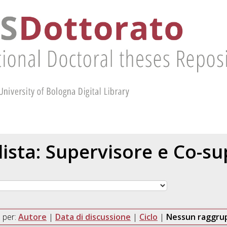
 lista: Supervisore e Co-s
 per:
Autore
|
Data di discussione
|
Ciclo
|
Nessun raggr