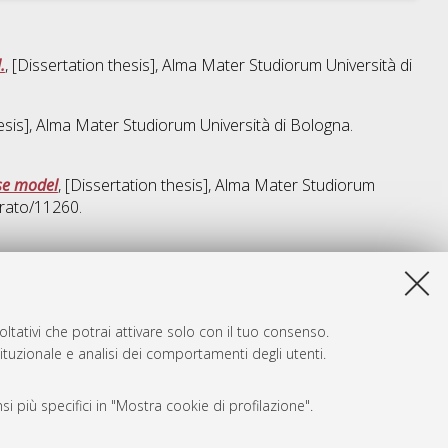
.
, [Dissertation thesis], Alma Mater Studiorum Università di
hesis], Alma Mater Studiorum Università di Bologna.
use model
, [Dissertation thesis], Alma Mater Studiorum
orato/11260.
a lista e' stata generata il
Wed Aug 5 20:48:37 2026 CEST
.
ltativi che potrai attivare solo con il tuo consenso.
tituzionale e analisi dei comportamenti degli utenti.
i più specifici in "Mostra cookie di profilazione".