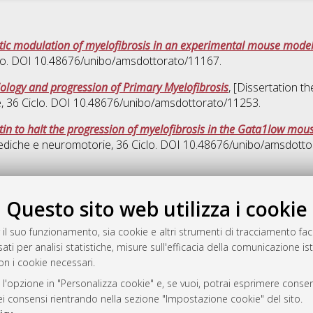
ic modulation of myelofibrosis in an experimental mouse model
clo. DOI 10.48676/unibo/amsdottorato/11167.
tiology and progression of Primary Myelofibrosis
, [Dissertation t
e
, 36 Ciclo. DOI 10.48676/unibo/amsdottorato/11253.
tin to halt the progression of myelofibrosis in the Gata1low mo
ediche e neuromotorie
, 36 Ciclo. DOI 10.48676/unibo/amsdott
Quest
Questo sito web utilizza i cookie
rato
 il suo funzionamento, sia cookie e altri strumenti di tracciamento faco
-7946
ati per analisi statistiche, misure sull'efficacia della comunicazione is
mplementato e gestito da
AlmaDL
on i cookie necessari.
ni Cookie
 l'opzione in "Personalizza cookie" e, se vuoi, potrai esprimere consens
 sulla privacy
dei consensi rientrando nella sezione "Impostazione cookie" del sito.
d’uso del sito