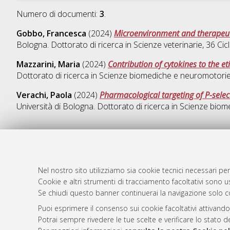
Numero di documenti:
3
.
Gobbo, Francesca
(2024)
Microenvironment and therapeut
Bologna. Dottorato di ricerca in
Scienze veterinarie
, 36 Ci
Mazzarini, Maria
(2024)
Contribution of cytokines to the e
Dottorato di ricerca in
Scienze biomediche e neuromotori
Verachi, Paola
(2024)
Pharmacological targeting of P-selec
Università di Bologna. Dottorato di ricerca in
Scienze biom
AMS Dotto
Atom
Nel nostro sito utilizziamo sia cookie tecnici necessari per
ISSN: 2038
Rss 1.0
Cookie e altri strumenti di tracciamento facoltativi sono us
Servizio i
Se chiudi questo banner continuerai la navigazione solo c
Rss 2.0
Impostazio
Puoi esprimere il consenso sui cookie facoltativi attivando
Informativa
Potrai sempre rivedere le tue scelte e verificare lo stato 
Condizioni 