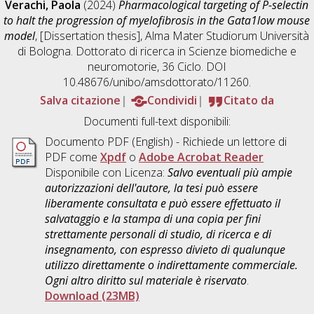
Verachi, Paola
(2024)
Pharmacological targeting of P-selectin
to halt the progression of myelofibrosis in the Gata1low mouse
model
, [Dissertation thesis], Alma Mater Studiorum Università
di Bologna. Dottorato di ricerca in
Scienze biomediche e
neuromotorie
, 36 Ciclo. DOI
10.48676/unibo/amsdottorato/11260.
Salva citazione
Condividi
Citato da
Documenti full-text disponibili:
Documento PDF
(English) - Richiede un lettore di
PDF come
Xpdf
o
Adobe Acrobat Reader
Disponibile con Licenza:
Salvo eventuali più ampie
autorizzazioni dell'autore, la tesi può essere
liberamente consultata e può essere effettuato il
salvataggio e la stampa di una copia per fini
strettamente personali di studio, di ricerca e di
insegnamento, con espresso divieto di qualunque
utilizzo direttamente o indirettamente commerciale.
Ogni altro diritto sul materiale è riservato
.
Download (23MB)