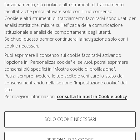
funzionamento, sia cookie e altri strumenti di tracciamento
28 Ciclo. DOI 10.6092/unibo/amsdottorato/7503.
facoltativi che potrai attivare solo con il tuo consenso.
Cookie e altri strumenti di tracciamento facoltativi sono usati per
Questa lista e' stata generata il
Thu Aug 6 20:44:45 2026
analisi statistiche, misure sull'efficacia della comunicazione
CEST
.
istituzionale e analisi dei comportamenti degli utenti.
Se chiudi questo banner continuerai la navigazione solo con i
cookie necessari.
Atom
Puoi esprimere il consenso sui cookie facoltativi attivando
Rss 1.0
l'opzione in "Personalizza cookie" e, se vuoi, potrai esprimere
consensi più specifici in "Mostra cookie di profilazione".
Rss 2.0
Potrai sempre rivedere le tue scelte e verificare lo stato dei
consensi rientrando nella sezione "Impostazione cookie" del
AMS Dottorato
sito.
Per maggiori informazioni
consulta la nostra Cookie policy
.
ISSN: 2038-7946
Servizio implementato e gestito da
AlmaDL
Impostazioni Cookie
COOKIE DI PROFILAZIONE -
SOLO COOKIE NECESSARI
Informativa sulla privacy
FACOLTATIVI
Condizioni d’uso del sito
Si tratta di cookie utilizzati per analizzare le caratteristiche della
navigazione degli utenti, creare profili in base al loro comportamento
PERSONALIZZA COOKIE