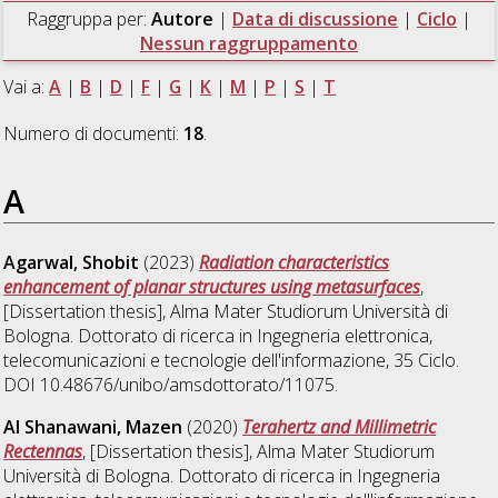
Raggruppa per:
Autore
|
Data di discussione
|
Ciclo
|
Nessun raggruppamento
Vai a:
A
|
B
|
D
|
F
|
G
|
K
|
M
|
P
|
S
|
T
Numero di documenti:
18
.
A
Agarwal, Shobit
(2023)
Radiation characteristics
enhancement of planar structures using metasurfaces
,
[Dissertation thesis], Alma Mater Studiorum Università di
Bologna. Dottorato di ricerca in
Ingegneria elettronica,
telecomunicazioni e tecnologie dell'informazione
, 35 Ciclo.
DOI 10.48676/unibo/amsdottorato/11075.
Al Shanawani, Mazen
(2020)
Terahertz and Millimetric
Rectennas
, [Dissertation thesis], Alma Mater Studiorum
Università di Bologna. Dottorato di ricerca in
Ingegneria