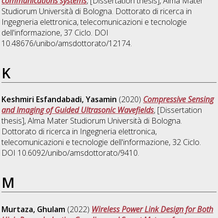
communications systems
, [Dissertation thesis], Alma Mater
Studiorum Università di Bologna. Dottorato di ricerca in
Ingegneria elettronica, telecomunicazioni e tecnologie
dell'informazione
, 37 Ciclo. DOI
10.48676/unibo/amsdottorato/12174.
K
Keshmiri Esfandabadi, Yasamin
(2020)
Compressive Sensing
and Imaging of Guided Ultrasonic Wavefields
, [Dissertation
thesis], Alma Mater Studiorum Università di Bologna.
Dottorato di ricerca in
Ingegneria elettronica,
telecomunicazioni e tecnologie dell'informazione
, 32 Ciclo.
DOI 10.6092/unibo/amsdottorato/9410.
M
Murtaza, Ghulam
(2022)
Wireless Power Link Design for Both