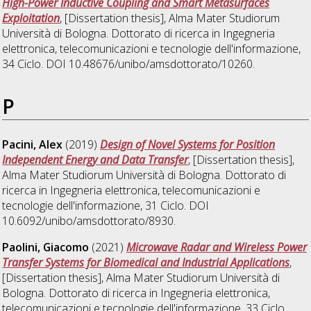
High-Power Inductive Coupling and Smart Metasurfaces
Exploitation
, [Dissertation thesis], Alma Mater Studiorum
Università di Bologna. Dottorato di ricerca in
Ingegneria
elettronica, telecomunicazioni e tecnologie dell'informazione
,
34 Ciclo. DOI 10.48676/unibo/amsdottorato/10260.
P
Pacini, Alex
(2019)
Design of Novel Systems for Position
Independent Energy and Data Transfer
, [Dissertation thesis],
Alma Mater Studiorum Università di Bologna. Dottorato di
ricerca in
Ingegneria elettronica, telecomunicazioni e
tecnologie dell'informazione
, 31 Ciclo. DOI
10.6092/unibo/amsdottorato/8930.
Paolini, Giacomo
(2021)
Microwave Radar and Wireless Power
Transfer Systems for Biomedical and Industrial Applications
,
[Dissertation thesis], Alma Mater Studiorum Università di
Bologna. Dottorato di ricerca in
Ingegneria elettronica,
telecomunicazioni e tecnologie dell'informazione
, 33 Ciclo.