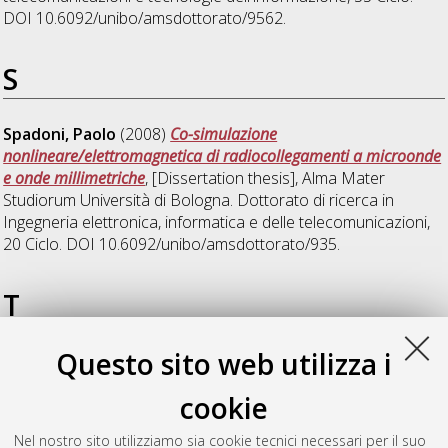
DOI 10.6092/unibo/amsdottorato/9562.
S
Spadoni, Paolo
(2008)
Co-simulazione
nonlineare/elettromagnetica di radiocollegamenti a microonde
e onde millimetriche
, [Dissertation thesis], Alma Mater
Studiorum Università di Bologna. Dottorato di ricerca in
Ingegneria elettronica, informatica e delle telecomunicazioni
,
20 Ciclo. DOI 10.6092/unibo/amsdottorato/935.
T
Questo sito web utilizza i
Trevisan, Riccardo
(2016)
Contactless Energy Transfer
Techniques for Industrial Applications. Power and Data
cookie
Transfer to Moving Parts
, [Dissertation thesis], Alma Mater
Studiorum Università di Bologna. Dottorato di ricerca in
Nel nostro sito utilizziamo sia cookie tecnici necessari per il suo
Elettronica,telecomunicazioni e tecnologie dell'informazione
,