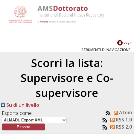
Login
STRUMENTI DI NAVIGAZIONE
Scorri la lista:
Supervisore e Co-
supervisore
Su di un livello
Atom
Esporta come
RSS 1.0
RSS 2.0