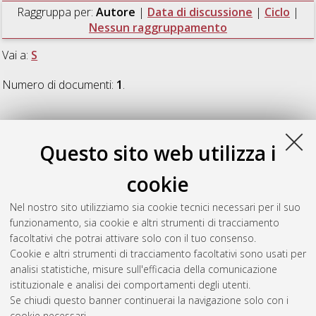
Raggruppa per:
Autore
|
Data di discussione
|
Ciclo
|
Nessun raggruppamento
Vai a:
S
Numero di documenti:
1
.
S
Questo sito web utilizza i
Sapia, Vincenzo
(2014)
Advanced modelling of time domain
cookie
electromagnetic data with updated hydrogeological
interpretations
, [Dissertation thesis], Alma Mater Studiorum
Nel nostro sito utilizziamo sia cookie tecnici necessari per il suo
Università di Bologna. Dottorato di ricerca in
Geofisica
, 26
funzionamento, sia cookie e altri strumenti di tracciamento
Ciclo. DOI 10.6092/unibo/amsdottorato/6340.
facoltativi che potrai attivare solo con il tuo consenso.
Cookie e altri strumenti di tracciamento facoltativi sono usati per
Questa lista e' stata generata il
Sat Aug 8 20:45:46 2026
analisi statistiche, misure sull'efficacia della comunicazione
CEST
.
istituzionale e analisi dei comportamenti degli utenti.
Se chiudi questo banner continuerai la navigazione solo con i
cookie necessari.