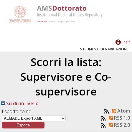
Login
STRUMENTI DI NAVIGAZIONE
Scorri la lista:
Supervisore e Co-
supervisore
Su di un livello
Atom
Esporta come
RSS 1.0
RSS 2.0