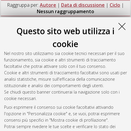
Raggruppa per:
Autore
|
Data di discussione
|
Ciclo
|
Nessun raggruppamento
Numero di documenti:
1
.
Questo sito web utilizza i
Sapia, Vincenzo
(2014)
Advanced modelling of time domain
cookie
electromagnetic data with updated hydrogeological
interpretations
, [Dissertation thesis], Alma Mater Studiorum
Nel nostro sito utilizziamo sia cookie tecnici necessari per il suo
Università di Bologna. Dottorato di ricerca in
Geofisica
, 26
funzionamento, sia cookie e altri strumenti di tracciamento
Ciclo. DOI 10.6092/unibo/amsdottorato/6340.
facoltativi che potrai attivare solo con il tuo consenso.
Cookie e altri strumenti di tracciamento facoltativi sono usati per
Questa lista e' stata generata il
Sat Aug 8 20:45:46 2026
analisi statistiche, misure sull'efficacia della comunicazione
CEST
.
istituzionale e analisi dei comportamenti degli utenti.
Se chiudi questo banner continuerai la navigazione solo con i
cookie necessari.
Atom
Puoi esprimere il consenso sui cookie facoltativi attivando
Rss 1.0
l'opzione in "Personalizza cookie" e, se vuoi, potrai esprimere
consensi più specifici in "Mostra cookie di profilazione".
Rss 2.0
Potrai sempre rivedere le tue scelte e verificare lo stato dei