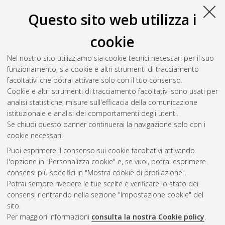
policlorobifenili (PCB) in sedimenti anaerobici marini della
Questo sito web utilizza i
laguna di Venezia: arricchimento e identificazione dei
microrganismi dealogenanti
, [Dissertation thesis], Alma Mater
cookie
Studiorum Università di Bologna. Dottorato di ricerca in
Biologia cellulare, molecolare e industriale/cellular, molecular
Nel nostro sito utilizziamo sia cookie tecnici necessari per il suo
and industrial biology: progetto n. 3 Biocatalisi applicata e
funzionamento, sia cookie e altri strumenti di tracciamento
microbiologia industriale
, 22 Ciclo.
facoltativi che potrai attivare solo con il tuo consenso.
Cookie e altri strumenti di tracciamento facoltativi sono usati per
Questa lista e' stata generata il
Sat Aug 8 20:47:59 2026
analisi statistiche, misure sull'efficacia della comunicazione
CEST
.
istituzionale e analisi dei comportamenti degli utenti.
Se chiudi questo banner continuerai la navigazione solo con i
cookie necessari.
Atom
Puoi esprimere il consenso sui cookie facoltativi attivando
Rss 1.0
l'opzione in "Personalizza cookie" e, se vuoi, potrai esprimere
consensi più specifici in "Mostra cookie di profilazione".
Rss 2.0
Potrai sempre rivedere le tue scelte e verificare lo stato dei
consensi rientrando nella sezione "Impostazione cookie" del
sito.
AMS Dottorato
Per maggiori informazioni
consulta la nostra Cookie policy
.
ISSN: 2038-7946