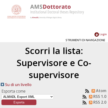
Login
STRUMENTI DI NAVIGAZIONE
Scorri la lista:
Supervisore e Co-
supervisore
Su di un livello
Atom
Esporta come
RSS 1.0
RSS 2.0