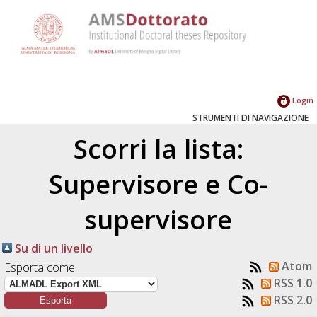
Login
STRUMENTI DI NAVIGAZIONE
Scorri la lista:
Supervisore e Co-
supervisore
Su di un livello
Atom
Esporta come
RSS 1.0
RSS 2.0