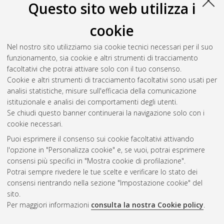
Questo sito web utilizza i
policlorobifenili (PCB) in sedimenti anaerobici marini della
laguna di Venezia: arricchimento e identificazione dei
cookie
microrganismi dealogenanti
, [Dissertation thesis], Alma Mater
Studiorum Università di Bologna. Dottorato di ricerca in
Nel nostro sito utilizziamo sia cookie tecnici necessari per il suo
Biologia cellulare, molecolare e industriale/cellular, molecular
funzionamento, sia cookie e altri strumenti di tracciamento
and industrial biology: progetto n. 3 Biocatalisi applicata e
facoltativi che potrai attivare solo con il tuo consenso.
microbiologia industriale
, 22 Ciclo.
Cookie e altri strumenti di tracciamento facoltativi sono usati per
analisi statistiche, misure sull'efficacia della comunicazione
Questa lista e' stata generata il
Fri Aug 7 20:43:39 2026 CEST
.
istituzionale e analisi dei comportamenti degli utenti.
Se chiudi questo banner continuerai la navigazione solo con i
cookie necessari.
Atom
Puoi esprimere il consenso sui cookie facoltativi attivando
Rss 1.0
l'opzione in "Personalizza cookie" e, se vuoi, potrai esprimere
consensi più specifici in "Mostra cookie di profilazione".
Rss 2.0
Potrai sempre rivedere le tue scelte e verificare lo stato dei
consensi rientrando nella sezione "Impostazione cookie" del
sito.
AMS Dottorato
Per maggiori informazioni
consulta la nostra Cookie policy
.
ISSN: 2038-7946
Servizio implementato e gestito da
AlmaDL