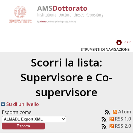
Login
STRUMENTI DI NAVIGAZIONE
Scorri la lista:
Supervisore e Co-
supervisore
Su di un livello
Atom
Esporta come
RSS 1.0
RSS 2.0