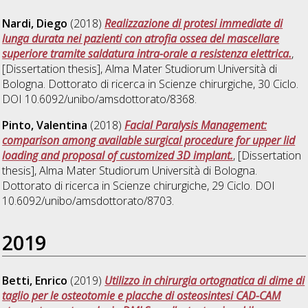
Nardi, Diego
(2018)
Realizzazione di protesi immediate di
lunga durata nei pazienti con atrofia ossea del mascellare
superiore tramite saldatura intra-orale a resistenza elettrica.
,
[Dissertation thesis], Alma Mater Studiorum Università di
Bologna. Dottorato di ricerca in
Scienze chirurgiche
, 30 Ciclo.
DOI 10.6092/unibo/amsdottorato/8368.
Pinto, Valentina
(2018)
Facial Paralysis Management:
comparison among available surgical procedure for upper lid
loading and proposal of customized 3D implant.
, [Dissertation
thesis], Alma Mater Studiorum Università di Bologna.
Dottorato di ricerca in
Scienze chirurgiche
, 29 Ciclo. DOI
10.6092/unibo/amsdottorato/8703.
2019
Betti, Enrico
(2019)
Utilizzo in chirurgia ortognatica di dime di
taglio per le osteotomie e placche di osteosintesi CAD-CAM