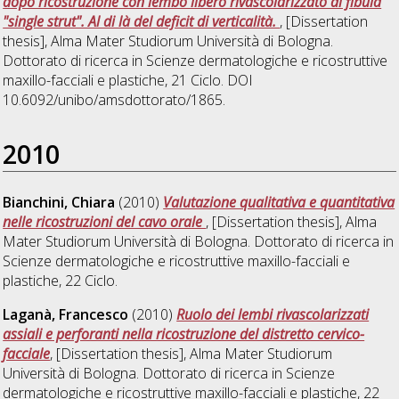
dopo ricostruzione con lembo libero rivascolarizzato di fibula
"single strut". Al di là del deficit di verticalità.
, [Dissertation
thesis], Alma Mater Studiorum Università di Bologna.
Dottorato di ricerca in
Scienze dermatologiche e ricostruttive
maxillo-facciali e plastiche
, 21 Ciclo. DOI
10.6092/unibo/amsdottorato/1865.
2010
Bianchini, Chiara
(2010)
Valutazione qualitativa e quantitativa
nelle ricostruzioni del cavo orale
, [Dissertation thesis], Alma
Mater Studiorum Università di Bologna. Dottorato di ricerca in
Scienze dermatologiche e ricostruttive maxillo-facciali e
plastiche
, 22 Ciclo.
Laganà, Francesco
(2010)
Ruolo dei lembi rivascolarizzati
assiali e perforanti nella ricostruzione del distretto cervico-
facciale
, [Dissertation thesis], Alma Mater Studiorum
Università di Bologna. Dottorato di ricerca in
Scienze
dermatologiche e ricostruttive maxillo-facciali e plastiche
, 22