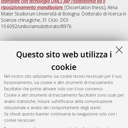
stampate con tecnologia DMLS per l'osteotomia ed il
riposizionamento mandibolare
, [Dissertation thesis], Alma
Mater Studiorum Università di Bologna. Dottorato di ricerca in
Scienze chirurgiche
, 31 Ciclo. DOI
10.6092/unibo/amsdottorato/8976.
2021
Questo sito web utilizza i
Lovero, Elisa
(2021)
“Full-3D Workflow” Computer-Assistito
cookie
Per la Diagnosi e la Correzione delle Deformità Dento-Facciali
,
[Dissertation thesis], Alma Mater Studiorum Università di
Nel nostro sito utilizziamo sia cookie tecnici necessari per il suo
Bologna. Dottorato di ricerca in
Scienze chirurgiche
, 33 Ciclo.
funzionamento, sia cookie e altri strumenti di tracciamento
DOI 10.48676/unibo/amsdottorato/9517.
facoltativi che potrai attivare solo con il tuo consenso.
Cookie e altri strumenti di tracciamento facoltativi sono usati per
Questa lista e' stata generata il
Sat Aug 8 20:44:02 2026
analisi statistiche, misure sull'efficacia della comunicazione
CEST
.
istituzionale e analisi dei comportamenti degli utenti.
Se chiudi questo banner continuerai la navigazione solo con i
cookie necessari.
Atom