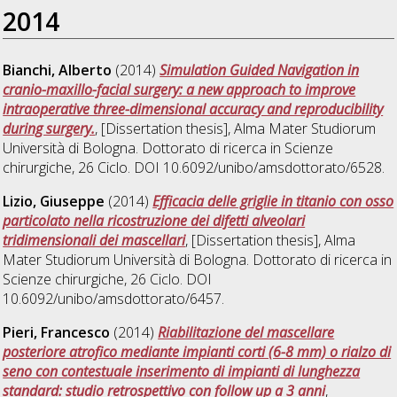
2014
Bianchi, Alberto
(2014)
Simulation Guided Navigation in
cranio-maxillo-facial surgery: a new approach to improve
intraoperative three-dimensional accuracy and reproducibility
during surgery.
, [Dissertation thesis], Alma Mater Studiorum
Università di Bologna. Dottorato di ricerca in
Scienze
chirurgiche
, 26 Ciclo. DOI 10.6092/unibo/amsdottorato/6528.
Lizio, Giuseppe
(2014)
Efficacia delle griglie in titanio con osso
particolato nella ricostruzione dei difetti alveolari
tridimensionali dei mascellari
, [Dissertation thesis], Alma
Mater Studiorum Università di Bologna. Dottorato di ricerca in
Scienze chirurgiche
, 26 Ciclo. DOI
10.6092/unibo/amsdottorato/6457.
Pieri, Francesco
(2014)
Riabilitazione del mascellare
posteriore atrofico mediante impianti corti (6-8 mm) o rialzo di
seno con contestuale inserimento di impianti di lunghezza
standard: studio retrospettivo con follow up a 3 anni
,