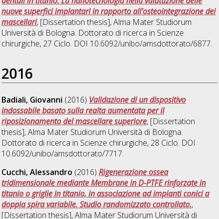
dentali in titanio: La nanotecnologia nella valutazione delle
nuove superfici implantari in rapporto all'osteointegrazione dei
mascellari
, [Dissertation thesis], Alma Mater Studiorum
Università di Bologna. Dottorato di ricerca in
Scienze
chirurgiche
, 27 Ciclo. DOI 10.6092/unibo/amsdottorato/6877.
2016
Badiali, Giovanni
(2016)
Validazione di un dispositivo
indossabile basato sulla realta aumentata per il
riposizionamento del mascellare superiore
, [Dissertation
thesis], Alma Mater Studiorum Università di Bologna.
Dottorato di ricerca in
Scienze chirurgiche
, 28 Ciclo. DOI
10.6092/unibo/amsdottorato/7717.
Cucchi, Alessandro
(2016)
Rigenerazione ossea
tridimensionale mediante Membrane in D-PTFE rinforzate in
titanio o griglie in titanio, in associazione ad impianti conici a
doppia spira variabile. Studio randomizzato controllato.
,
[Dissertation thesis], Alma Mater Studiorum Università di