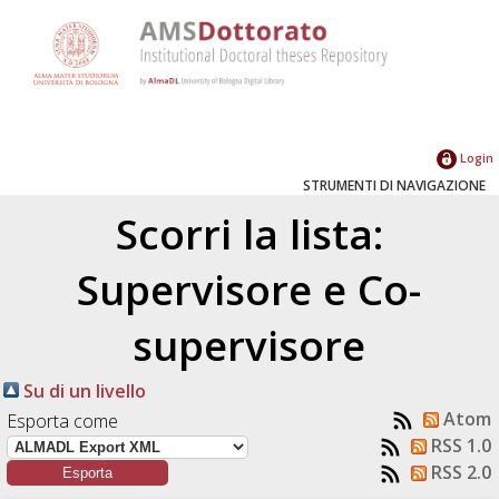
Login
STRUMENTI DI NAVIGAZIONE
Scorri la lista:
Supervisore e Co-
supervisore
Su di un livello
Atom
Esporta come
RSS 1.0
RSS 2.0