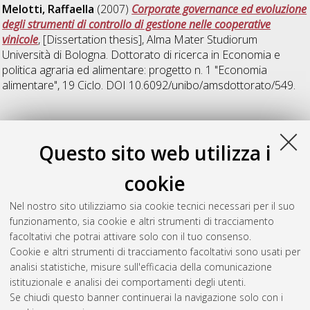
Melotti, Raffaella
(2007)
Corporate governance ed evoluzione
degli strumenti di controllo di gestione nelle cooperative
vinicole
, [Dissertation thesis], Alma Mater Studiorum
Università di Bologna. Dottorato di ricerca in
Economia e
politica agraria ed alimentare: progetto n. 1 "Economia
alimentare"
, 19 Ciclo. DOI 10.6092/unibo/amsdottorato/549.
P
Questo sito web utilizza i
Povolo, Giampietro
(2007)
La Supply Chain e la misurazione
cookie
delle performance
, [Dissertation thesis], Alma Mater
Studiorum Università di Bologna. Dottorato di ricerca in
Nel nostro sito utilizziamo sia cookie tecnici necessari per il suo
Economia e politica agraria ed alimentare: progetto n. 1
funzionamento, sia cookie e altri strumenti di tracciamento
"Economia alimentare"
, 19 Ciclo. DOI
facoltativi che potrai attivare solo con il tuo consenso.
10.6092/unibo/amsdottorato/153.
Cookie e altri strumenti di tracciamento facoltativi sono usati per
analisi statistiche, misure sull'efficacia della comunicazione
Questa lista e' stata generata il
Fri Aug 7 20:44:06 2026 CEST
.
istituzionale e analisi dei comportamenti degli utenti.
Se chiudi questo banner continuerai la navigazione solo con i