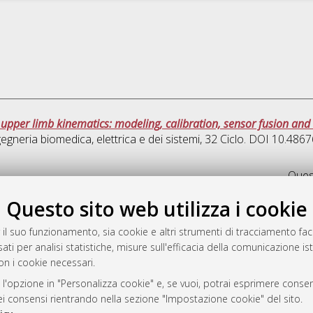
 upper limb kinematics: modeling, calibration, sensor fusion and c
egneria biomedica, elettrica e dei sistemi
, 32 Ciclo. DOI 10.48
Quest
Questo sito web utilizza i cookie
rato
-7946
 il suo funzionamento, sia cookie e altri strumenti di tracciamento faco
ati per analisi statistiche, misure sull'efficacia della comunicazione is
mplementato e gestito da
AlmaDL
on i cookie necessari.
ni Cookie
 sulla privacy
 l'opzione in "Personalizza cookie" e, se vuoi, potrai esprimere consens
dei consensi rientrando nella sezione "Impostazione cookie" del sito.
d’uso del sito