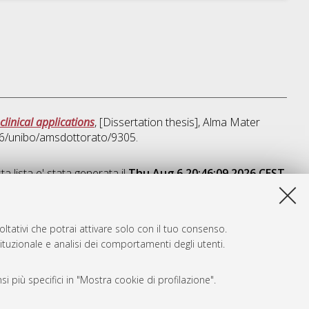
linical applications
, [Dissertation thesis], Alma Mater
676/unibo/amsdottorato/9305.
a lista e' stata generata il
Thu Aug 6 20:46:09 2026 CEST
.
ltativi che potrai attivare solo con il tuo consenso.
tituzionale e analisi dei comportamenti degli utenti.
i più specifici in "Mostra cookie di profilazione".