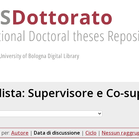
 lista: Supervisore e Co-s
 per:
Autore
|
Data di discussione
|
Ciclo
|
Nessun raggr