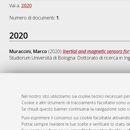
Vai a:
2020
Numero di documenti:
1
.
2020
Muraccini, Marco
(2020)
Inertial and magnetic sensors for
Studiorum Università di Bologna. Dottorato di ricerca in
Ing
AMS Dotto
Atom
ISSN: 2038
Nel nostro sito utilizziamo sia cookie tecnici necessari per
Rss 1.0
Cookie e altri strumenti di tracciamento facoltativi sono us
Servizio i
Se chiudi questo banner continuerai la navigazione solo c
Rss 2.0
Impostazio
Informativa
Puoi esprimere il consenso sui cookie facoltativi attivando
Potrai sempre rivedere le tue scelte e verificare lo stato 
Condizioni 