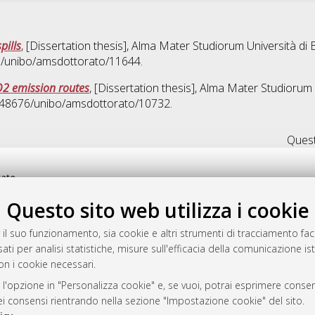
pills
, [Dissertation thesis], Alma Mater Studiorum Università di 
76/unibo/amsdottorato/11644.
O2 emission routes
, [Dissertation thesis], Alma Mater Studiorum 
10.48676/unibo/amsdottorato/10732.
Quest
rato
-7946
Questo sito web utilizza i cookie
mplementato e gestito da
AlmaDL
ni Cookie
 il suo funzionamento, sia cookie e altri strumenti di tracciamento faco
 sulla privacy
ati per analisi statistiche, misure sull'efficacia della comunicazione is
on i cookie necessari.
d’uso del sito
 l'opzione in "Personalizza cookie" e, se vuoi, potrai esprimere consens
dei consensi rientrando nella sezione "Impostazione cookie" del sito.