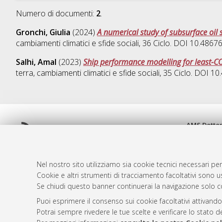
Numero di documenti:
2
.
Gronchi, Giulia
(2024)
A numerical study of subsurface oil s
cambiamenti climatici e sfide sociali
, 36 Ciclo. DOI 10.486
Salhi, Amal
(2023)
Ship performance modelling for least-C
terra, cambiamenti climatici e sfide sociali
, 35 Ciclo. DOI 
AMS Dotto
Atom
ISSN: 2038
Rss 1.0
Servizio i
Rss 2.0
Impostazio
Nel nostro sito utilizziamo sia cookie tecnici necessari per
Informativa
Cookie e altri strumenti di tracciamento facoltativi sono us
Se chiudi questo banner continuerai la navigazione solo c
Condizioni 
Puoi esprimere il consenso sui cookie facoltativi attivando
Potrai sempre rivedere le tue scelte e verificare lo stato 