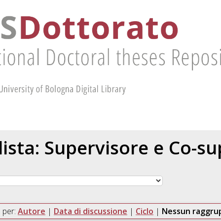
 lista: Supervisore e Co-s
 per:
Autore
|
Data di discussione
|
Ciclo
|
Nessun raggr