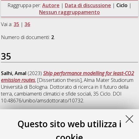
Raggruppa per:
Autore
|
Data di discussione
|
Ciclo
|
Nessun raggruppamento
Vai a:
35
|
36
Numero di documenti:
2
.
35
Salhi, Amal
(2023)
Ship performance modelling for least-CO2
emission routes
, [Dissertation thesis], Alma Mater Studiorum
Università di Bologna. Dottorato di ricerca in
Il futuro della
terra, cambiamenti climatici e sfide sociali
, 35 Ciclo. DOI
10.48676/unibo/amsdottorato/10732.
36
Questo sito web utilizza i
cookie
Gronchi, Giulia
(2024)
A numerical study of subsurface oil