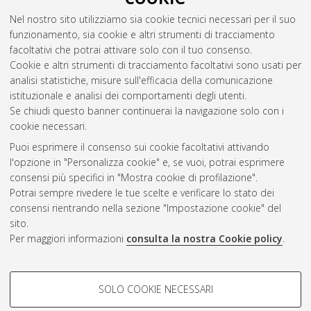
spills
, [Dissertation thesis], Alma Mater Studiorum Università
Nel nostro sito utilizziamo sia cookie tecnici necessari per il suo
di Bologna. Dottorato di ricerca in
Il futuro della terra,
funzionamento, sia cookie e altri strumenti di tracciamento
cambiamenti climatici e sfide sociali
, 36 Ciclo. DOI
facoltativi che potrai attivare solo con il tuo consenso.
10.48676/unibo/amsdottorato/11644.
Cookie e altri strumenti di tracciamento facoltativi sono usati per
analisi statistiche, misure sull'efficacia della comunicazione
Questa lista e' stata generata il
Fri Aug 7 20:44:31 2026 CEST
.
istituzionale e analisi dei comportamenti degli utenti.
Se chiudi questo banner continuerai la navigazione solo con i
cookie necessari.
Atom
Puoi esprimere il consenso sui cookie facoltativi attivando
Rss 1.0
l'opzione in "Personalizza cookie" e, se vuoi, potrai esprimere
consensi più specifici in "Mostra cookie di profilazione".
Rss 2.0
Potrai sempre rivedere le tue scelte e verificare lo stato dei
consensi rientrando nella sezione "Impostazione cookie" del
sito.
AMS Dottorato
Per maggiori informazioni
consulta la nostra Cookie policy
.
ISSN: 2038-7946
Servizio implementato e gestito da
AlmaDL
Impostazioni Cookie
COOKIE DI PROFILAZIONE -
SOLO COOKIE NECESSARI
Informativa sulla privacy
FACOLTATIVI
Condizioni d’uso del sito