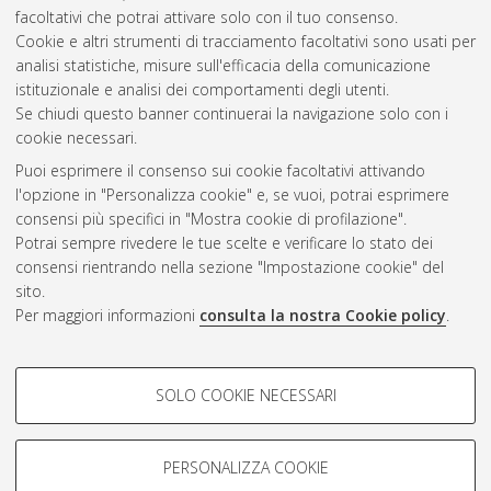
Ciclo. DOI 10.6092/unibo/amsdottorato/301.
facoltativi che potrai attivare solo con il tuo consenso.
Cookie e altri strumenti di tracciamento facoltativi sono usati per
Questa lista e' stata generata il
Wed Aug 5 20:44:29 2026
analisi statistiche, misure sull'efficacia della comunicazione
CEST
.
istituzionale e analisi dei comportamenti degli utenti.
Se chiudi questo banner continuerai la navigazione solo con i
cookie necessari.
Atom
Puoi esprimere il consenso sui cookie facoltativi attivando
Rss 1.0
l'opzione in "Personalizza cookie" e, se vuoi, potrai esprimere
consensi più specifici in "Mostra cookie di profilazione".
Rss 2.0
Potrai sempre rivedere le tue scelte e verificare lo stato dei
consensi rientrando nella sezione "Impostazione cookie" del
sito.
AMS Dottorato
Per maggiori informazioni
consulta la nostra Cookie policy
.
ISSN: 2038-7946
Servizio implementato e gestito da
AlmaDL
COOKIE DI PROFILAZIONE -
Impostazioni Cookie
SOLO COOKIE NECESSARI
Informativa sulla privacy
FACOLTATIVI
Condizioni d’uso del sito
Si tratta di cookie utilizzati per analizzare le caratteristiche della
navigazione degli utenti, creare profili in base al loro comportamento
PERSONALIZZA COOKIE
sul sito, per analisi di marketing.