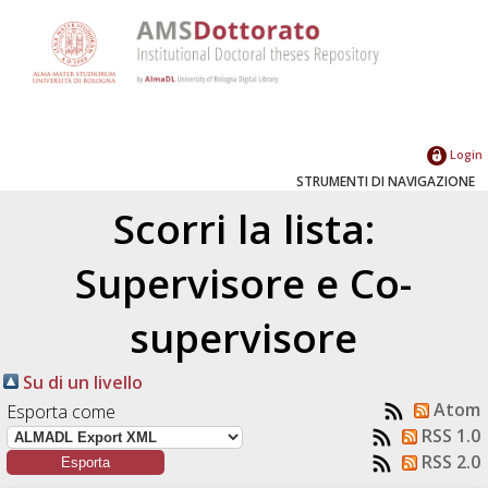
Login
STRUMENTI DI NAVIGAZIONE
Scorri la lista:
Supervisore e Co-
supervisore
Su di un livello
Atom
Esporta come
RSS 1.0
RSS 2.0