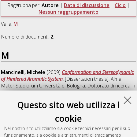
Raggruppa per:
Autore
|
Data di discussione
|
Ciclo
|
Nessun raggruppamento
Vai a:
M
Numero di documenti:
2
.
M
Mancinelli, Michele
(2009)
Conformation and Stereodynamic
of Hindered Aromatic System
, [Dissertation thesis], Alma
Mater Studiorum Università di Bologna. Dottorato di ricerca in
Scienze chimiche
, 21 Ciclo. DOI
10.6092/unibo/amsdottorato/1344.
Questo sito web utilizza i
Minzoni, Mirko
(2007)
Stereomutazioni in sistemi arilici orto
cookie
sostituiti
, [Dissertation thesis], Alma Mater Studiorum
Università di Bologna. Dottorato di ricerca in
Scienze chimiche
Nel nostro sito utilizziamo sia cookie tecnici necessari per il suo
e chimica industriale: progetto n. 1 "Scienze chimiche"
, 19
funzionamento, sia cookie e altri strumenti di tracciamento