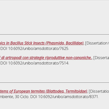
s in Bacillus Stick Insects (Phasmida, Bacillidae)
, [Dissertation
o. DOI 10.6092/unibo/amsdottorato/7625.
 di artropodi con strategie riproduttive non-canoniche.
, [Dissert
o. DOI 10.6092/unibo/amsdottorato/7514.
stems of European termites (Blattodea, Termitoidae)
, [Dissertat
'ambiente
, 30 Ciclo. DOI 10.6092/unibo/amsdottorato/8371.