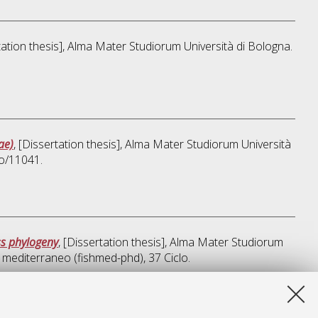
rtation thesis], Alma Mater Studiorum Università di Bologna.
ae)
, [Dissertation thesis], Alma Mater Studiorum Università
to/11041.
ss phylogeny
, [Dissertation thesis], Alma Mater Studiorum
el mediterraneo (fishmed-phd)
, 37 Ciclo.
a lista e' stata generata il
Thu Aug 6 20:44:35 2026 CEST
.