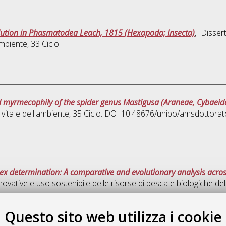
olution in Phasmatodea Leach, 1815 (Hexapoda; Insecta)
, [Disse
'ambiente
, 33 Ciclo.
myrmecophily of the spider genus Mastigusa (Araneae, Cybaeid
 vita e dell'ambiente
, 35 Ciclo. DOI 10.48676/unibo/amsdottora
 sex determination: A comparative and evolutionary analysis acro
novative e uso sostenibile delle risorse di pesca e biologiche d
Quest
Questo sito web utilizza i cookie