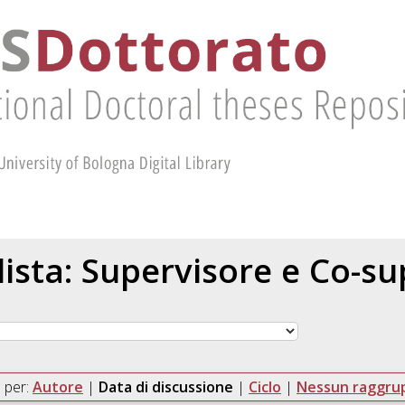
 lista: Supervisore e Co-s
 per:
Autore
|
Data di discussione
|
Ciclo
|
Nessun raggr