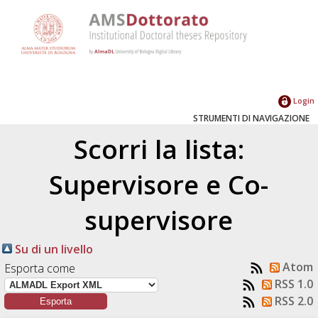
Login
STRUMENTI DI NAVIGAZIONE
Scorri la lista:
Supervisore e Co-
supervisore
Su di un livello
Atom
Esporta come
RSS 1.0
RSS 2.0