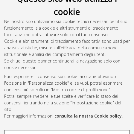
Rojas, Francisca Paz Lucia
(2014)
Rupture lines in Chilean
cookie
poetry. An approach to the poetry of the 80s
, [Dissertation
thesis], Alma Mater Studiorum Università di Bologna.
Nel nostro sito utilizziamo sia cookie tecnici necessari per il suo
Dottorato di ricerca in
Traduzione, interpretazione e
funzionamento, sia cookie e altri strumenti di tracciamento
interculturalità
, 25 Ciclo. DOI
facoltativi che potrai attivare solo con il tuo consenso.
10.6092/unibo/amsdottorato/6720.
Cookie e altri strumenti di tracciamento facoltativi sono usati per
analisi statistiche, misure sull'efficacia della comunicazione
Questa lista e' stata generata il
Fri Aug 7 20:44:36 2026 CEST
.
istituzionale e analisi dei comportamenti degli utenti.
Se chiudi questo banner continuerai la navigazione solo con i
cookie necessari.
Atom
Puoi esprimere il consenso sui cookie facoltativi attivando
Rss 1.0
l'opzione in "Personalizza cookie" e, se vuoi, potrai esprimere
consensi più specifici in "Mostra cookie di profilazione".
Rss 2.0
Potrai sempre rivedere le tue scelte e verificare lo stato dei
consensi rientrando nella sezione "Impostazione cookie" del
sito.
AMS Dottorato
Per maggiori informazioni
consulta la nostra Cookie policy
.
ISSN: 2038-7946
Servizio implementato e gestito da
AlmaDL
Impostazioni Cookie
COOKIE DI PROFILAZIONE -