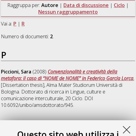
Raggruppa per:
Autore
|
Data di discussione
|
Ciclo
|
Nessun raggruppamento
Vai a:
P
|
R
Numero di documenti:
2
.
P
Piccioni, Sara
(2008)
Convenzionalità e creatività della
metafora: il caso di “NOME de NOME” in Federico García Lorca
,
[Dissertation thesis], Alma Mater Studiorum Università di
Bologna. Dottorato di ricerca in
Lingue, culture e
comunicazione interculturale
, 20 Ciclo. DOI
10.6092/unibo/amsdottorato/945.
R
Questo sito web utilizza i