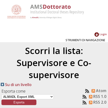
Login
STRUMENTI DI NAVIGAZIONE
Scorri la lista:
Supervisore e Co-
supervisore
Su di un livello
Atom
Esporta come
RSS 1.0
RSS 2.0