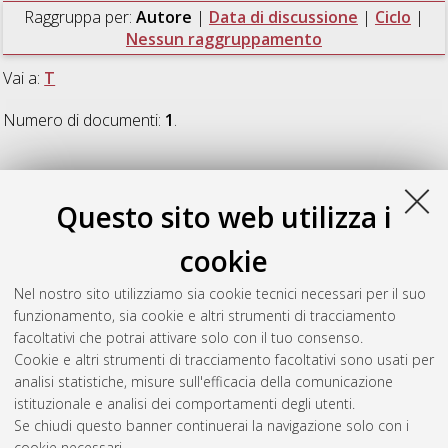
Raggruppa per:
Autore
|
Data di discussione
|
Ciclo
|
Nessun raggruppamento
Vai a:
T
Numero di documenti:
1
.
T
Questo sito web utilizza i
Toschi, Laura
(2009)
Corporate Venture Capital: How
cookie
established firms use external resources to create new
competencies
, [Dissertation thesis], Alma Mater Studiorum
Nel nostro sito utilizziamo sia cookie tecnici necessari per il suo
Università di Bologna. Dottorato di ricerca in
Direzione
funzionamento, sia cookie e altri strumenti di tracciamento
aziendale
, 21 Ciclo. DOI 10.6092/unibo/amsdottorato/1642.
facoltativi che potrai attivare solo con il tuo consenso.
Cookie e altri strumenti di tracciamento facoltativi sono usati per
Questa lista e' stata generata il
Sun Aug 9 20:44:05 2026
analisi statistiche, misure sull'efficacia della comunicazione
CEST
.
istituzionale e analisi dei comportamenti degli utenti.
Se chiudi questo banner continuerai la navigazione solo con i
cookie necessari.