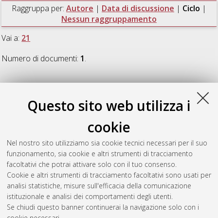
Raggruppa per:
Autore
|
Data di discussione
|
Ciclo
|
Nessun raggruppamento
Vai a:
21
Numero di documenti:
1
.
21
Questo sito web utilizza i
Toschi, Laura
(2009)
Corporate Venture Capital: How
cookie
established firms use external resources to create new
competencies
, [Dissertation thesis], Alma Mater Studiorum
Nel nostro sito utilizziamo sia cookie tecnici necessari per il suo
Università di Bologna. Dottorato di ricerca in
Direzione
funzionamento, sia cookie e altri strumenti di tracciamento
aziendale
, 21 Ciclo. DOI 10.6092/unibo/amsdottorato/1642.
facoltativi che potrai attivare solo con il tuo consenso.
Cookie e altri strumenti di tracciamento facoltativi sono usati per
Questa lista e' stata generata il
Thu Aug 6 20:44:17 2026
analisi statistiche, misure sull'efficacia della comunicazione
CEST
.
istituzionale e analisi dei comportamenti degli utenti.
Se chiudi questo banner continuerai la navigazione solo con i
cookie necessari.