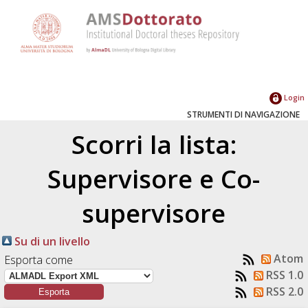
Login
STRUMENTI DI NAVIGAZIONE
Scorri la lista:
Supervisore e Co-
supervisore
Su di un livello
Atom
Esporta come
RSS 1.0
RSS 2.0