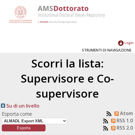
Login
STRUMENTI DI NAVIGAZIONE
Scorri la lista:
Supervisore e Co-
supervisore
Su di un livello
Atom
Esporta come
RSS 1.0
RSS 2.0