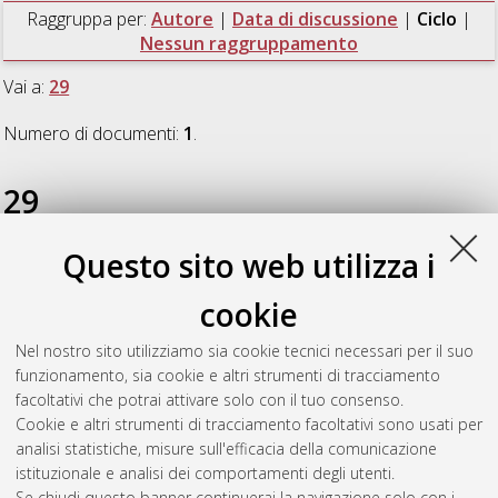
Raggruppa per:
Autore
|
Data di discussione
|
Ciclo
|
Nessun raggruppamento
Vai a:
29
Numero di documenti:
1
.
29
Questo sito web utilizza i
Liverani, Chiara
(2018)
Investigating the Mechanobiology of
Cancer Cell-ECM Interaction: The Impact of Substrate Stiffness
cookie
in Breast Cancer Progression
, [Dissertation thesis], Alma Mater
Studiorum Università di Bologna. Dottorato di ricerca in
Nel nostro sito utilizziamo sia cookie tecnici necessari per il suo
Bioingegneria
, 29 Ciclo. DOI
funzionamento, sia cookie e altri strumenti di tracciamento
10.6092/unibo/amsdottorato/8308.
facoltativi che potrai attivare solo con il tuo consenso.
Cookie e altri strumenti di tracciamento facoltativi sono usati per
Questa lista e' stata generata il
Wed Aug 5 20:46:38 2026
analisi statistiche, misure sull'efficacia della comunicazione
CEST
.
istituzionale e analisi dei comportamenti degli utenti.
Se chiudi questo banner continuerai la navigazione solo con i