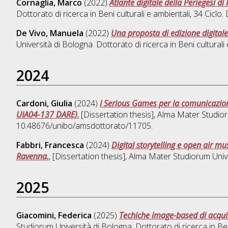
Cornaglia, Marco
(2022)
Atlante digitale della Periegesi 
Dottorato di ricerca in
Beni culturali e ambientali
, 34 Ciclo
De Vivo, Manuela
(2022)
Una proposta di edizione digitale
Università di Bologna. Dottorato di ricerca in
Beni culturali
2024
Cardoni, Giulia
(2024)
I Serious Games per la comunicazion
UIA04-137 DARE)
, [Dissertation thesis], Alma Mater Studio
10.48676/unibo/amsdottorato/11705.
Fabbri, Francesca
(2024)
Digital storytelling e open air 
Ravenna.
, [Dissertation thesis], Alma Mater Studiorum Univ
2025
Giacomini, Federica
(2025)
Techiche image-based di acquis
Studiorum Università di Bologna. Dottorato di ricerca in
Ben