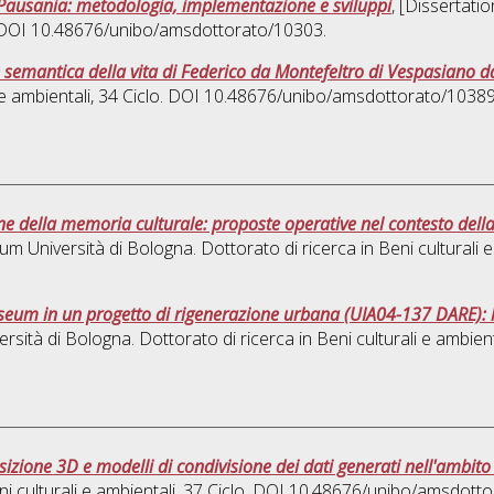
di Pausania: metodologia, implementazione e sviluppi
, [Dissertati
. DOI 10.48676/unibo/amsdottorato/10303.
 semantica della vita di Federico da Montefeltro di Vespasiano da
 e ambientali
, 34 Ciclo. DOI 10.48676/unibo/amsdottorato/10389
e della memoria culturale: proposte operative nel contesto del
rum Università di Bologna. Dottorato di ricerca in
Beni culturali 
museum in un progetto di rigenerazione urbana (UIA04-137 DARE): 
ersità di Bologna. Dottorato di ricerca in
Beni culturali e ambient
izione 3D e modelli di condivisione dei dati generati nell'ambito
i culturali e ambientali
, 37 Ciclo. DOI 10.48676/unibo/amsdott