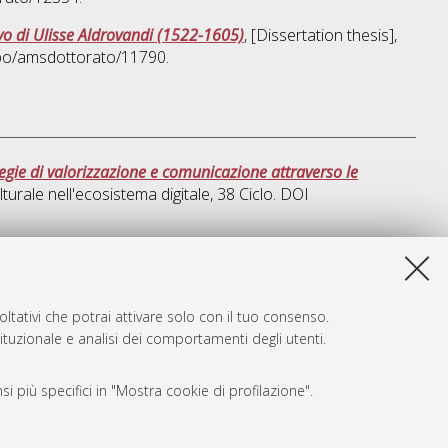
tivo di Ulisse Aldrovandi (1522-1605)
, [Dissertation thesis],
ibo/amsdottorato/11790.
egie di valorizzazione e comunicazione attraverso le
turale nell'ecosistema digitale
, 38 Ciclo. DOI
sta lista e' stata generata il
Fri Aug 7 20:46:57 2026 CEST
.
ltativi che potrai attivare solo con il tuo consenso.
tituzionale e analisi dei comportamenti degli utenti.
i più specifici in "Mostra cookie di profilazione".