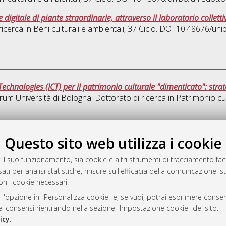
 digitale di piante straordinarie, attraverso il laboratorio collet
ricerca in
Beni culturali e ambientali
, 37 Ciclo. DOI 10.48676/un
hnologies (ICT) per il patrimonio culturale "dimenticato": strat
orum Università di Bologna. Dottorato di ricerca in
Patrimonio cul
Que
Questo sito web utilizza i cookie
 il suo funzionamento, sia cookie e altri strumenti di tracciamento faco
rato
ati per analisi statistiche, misure sull'efficacia della comunicazione is
-7946
on i cookie necessari.
mplementato e gestito da
AlmaDL
 l'opzione in "Personalizza cookie" e, se vuoi, potrai esprimere consens
ni Cookie
dei consensi rientrando nella sezione "Impostazione cookie" del sito.
 sulla privacy
icy
.
d’uso del sito