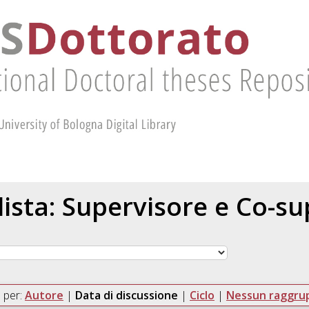
 lista: Supervisore e Co-s
 per:
Autore
|
Data di discussione
|
Ciclo
|
Nessun raggr