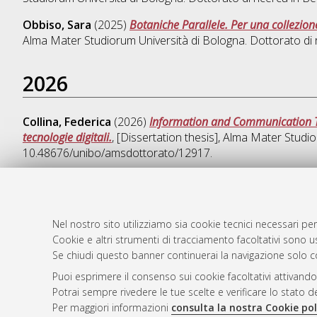
Obbiso, Sara
(2025)
Botaniche Parallele. Per una collezione
Alma Mater Studiorum Università di Bologna. Dottorato di 
2026
Collina, Federica
(2026)
Information and Communication Tec
tecnologie digitali.
, [Dissertation thesis], Alma Mater Studi
10.48676/unibo/amsdottorato/12917.
Nel nostro sito utilizziamo sia cookie tecnici necessari per
AMS Dotto
Atom
Cookie e altri strumenti di tracciamento facoltativi sono us
ISSN: 2038
Rss 1.0
Se chiudi questo banner continuerai la navigazione solo c
Servizio i
Puoi esprimere il consenso sui cookie facoltativi attivando
Rss 2.0
Impostazio
Potrai sempre rivedere le tue scelte e verificare lo stato 
Informativa
Per maggiori informazioni
consulta la nostra Cookie pol
Condizioni 