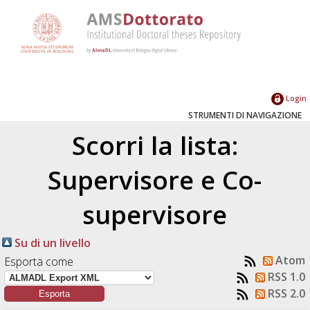
Login
STRUMENTI DI NAVIGAZIONE
Scorri la lista:
Supervisore e Co-
supervisore
Su di un livello
Atom
Esporta come
RSS 1.0
RSS 2.0