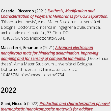
Casadei, Riccardo
(2021)
Synthesis, Modification and
Characterization of Polymeric Membranes for CO2 Separation
,
[Dissertation thesis], Alma Mater Studiorum Università di
Bologna. Dottorato di ricerca in
Ingegneria civile, chimica,
ambientale e dei materiali
, 33 Ciclo. DOI
10.48676/unibo/amsdottorato/9584.
Maccaferri, Emanuele
(2021)
Advanced electrospun
nanofibrous mats for hindering delamination, improving
damping and for sensing of composite laminates
, [Dissertation
thesis], Alma Mater Studiorum Università di Bologna.
Dottorato di ricerca in
Chimica
, 33 Ciclo. DOI
10.48676/unibo/amsdottorato/9754.
2022
Giani, Niccolò
(2022)
Production and characterization of novel
thermoplastic (nano)composite materials for additive