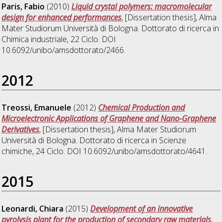
Paris, Fabio
(2010)
Liquid crystal polymers: macromolecular
design for enhanced performances
, [Dissertation thesis], Alma
Mater Studiorum Università di Bologna. Dottorato di ricerca in
Chimica industriale
, 22 Ciclo. DOI
10.6092/unibo/amsdottorato/2466.
2012
Treossi, Emanuele
(2012)
Chemical Production and
Microelectronic Applications of Graphene and Nano-Graphene
Derivatives
, [Dissertation thesis], Alma Mater Studiorum
Università di Bologna. Dottorato di ricerca in
Scienze
chimiche
, 24 Ciclo. DOI 10.6092/unibo/amsdottorato/4641.
2015
Leonardi, Chiara
(2015)
Development of an innovative
pyrolysis plant for the production of secondary raw materials
,