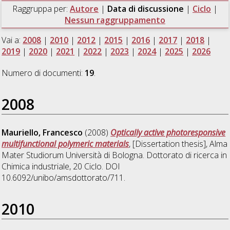
Raggruppa per:
Autore
|
Data di discussione
|
Ciclo
|
Nessun raggruppamento
Vai a:
2008
|
2010
|
2012
|
2015
|
2016
|
2017
|
2018
|
2019
|
2020
|
2021
|
2022
|
2023
|
2024
|
2025
|
2026
Numero di documenti:
19
.
2008
Mauriello, Francesco
(2008)
Optically active photoresponsive
multifunctional polymeric materials
, [Dissertation thesis], Alma
Mater Studiorum Università di Bologna. Dottorato di ricerca in
Chimica industriale
, 20 Ciclo. DOI
10.6092/unibo/amsdottorato/711.
2010