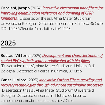
Ortolani, Jacopo
(2024)
Innovative electrospun nanofibers for
improving delamination resistance and damping of CFRP
laminates
, [Dissertation thesis], Alma Mater Studiorum
Università di Bologna. Dottorato di ricerca in
Chimica
, 36 Ciclo.
DOI 10.48676/unibo/amsdottorato/11243.
2025
Bottau, Vittoria
(2025)
Development and characterization of
coated PVC synthetic leather additivated with bio-fillers
,
[Dissertation thesis], Alma Mater Studiorum Università di
Bologna. Dottorato di ricerca in
Chimica
, 37 Ciclo.
Cantelli, Mirco
(2025)
Innovative Carbon Fibers recycling and
recovery technologies through advanced sustainable processes
,
[Dissertation thesis], Alma Mater Studiorum Università di
Bologna. Dottorato di ricerca in
Il futuro della terra,
cambiamenti climatici e sfide sociali
, 37 Ciclo.