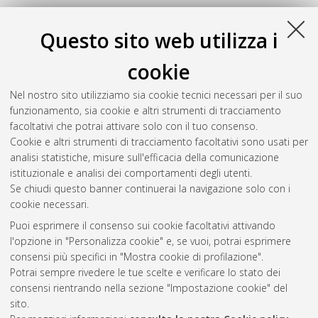
2026
Questo sito web utilizza i
cookie
Scorcioni, Francesco
(2026)
Plastic waste pyrolysis and its
integration into steam cracking: from model systems to real
Nel nostro sito utilizziamo sia cookie tecnici necessari per il suo
waste
, [Dissertation thesis], Alma Mater Studiorum Università
funzionamento, sia cookie e altri strumenti di tracciamento
di Bologna. Dottorato di ricerca in
Chimica industriale
, 38
facoltativi che potrai attivare solo con il tuo consenso.
Ciclo.
Cookie e altri strumenti di tracciamento facoltativi sono usati per
analisi statistiche, misure sull'efficacia della comunicazione
Questa lista e' stata generata il
Fri Aug 7 20:44:48 2026 CEST
.
istituzionale e analisi dei comportamenti degli utenti.
Se chiudi questo banner continuerai la navigazione solo con i
cookie necessari.
Atom
Puoi esprimere il consenso sui cookie facoltativi attivando
Rss 1.0
l'opzione in "Personalizza cookie" e, se vuoi, potrai esprimere
consensi più specifici in "Mostra cookie di profilazione".
Rss 2.0
Potrai sempre rivedere le tue scelte e verificare lo stato dei
consensi rientrando nella sezione "Impostazione cookie" del
AMS Dottorato
sito.