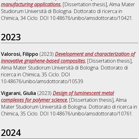
manufacturing applications
, [Dissertation thesis], Alma Mater
Studiorum Università di Bologna. Dottorato di ricerca in
Chimica
, 34 Ciclo. DOI 10.48676/unibo/amsdottorato/10421.
2023
Valorosi, Filippo
(2023)
Development and characterization of
innovative graphene-based composites
, [Dissertation thesis],
Alma Mater Studiorum Università di Bologna. Dottorato di
ricerca in
Chimica
, 35 Ciclo. DOI
10.48676/unibo/amsdottorato/10539.
Vigarani, Giulia
(2023)
Design of luminescent metal
complexes for polymer science
, [Dissertation thesis], Alma
Mater Studiorum Università di Bologna. Dottorato di ricerca in
Chimica
, 35 Ciclo. DOI 10.48676/unibo/amsdottorato/10761.
2024