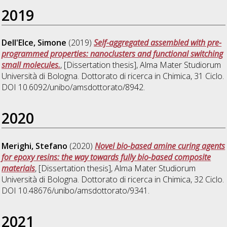
2019
Dell'Elce, Simone
(2019)
Self-aggregated assembled with pre-
programmed properties: nanoclusters and functional switching
small molecules.
, [Dissertation thesis], Alma Mater Studiorum
Università di Bologna. Dottorato di ricerca in
Chimica
, 31 Ciclo.
DOI 10.6092/unibo/amsdottorato/8942.
2020
Merighi, Stefano
(2020)
Novel bio-based amine curing agents
for epoxy resins: the way towards fully bio-based composite
materials
, [Dissertation thesis], Alma Mater Studiorum
Università di Bologna. Dottorato di ricerca in
Chimica
, 32 Ciclo.
DOI 10.48676/unibo/amsdottorato/9341.
2021