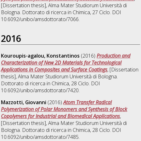
[Dissertation thesis], Alma Mater Studiorum Università di
Bologna. Dottorato di ricerca in
Chimica
, 27 Ciclo. DOI
10.6092/unibo/amsdottorato/7066.
2016
Kouroupis-agalou, Konstantinos
(2016)
Production and
Characterization of New 2D Materials for Technological
Applications in Composites and Surface Coatings
, [Dissertation
thesis], Alma Mater Studiorum Università di Bologna.
Dottorato di ricerca in
Chimica
, 28 Ciclo. DOI
10.6092/unibo/amsdottorato/7420.
Mazzotti, Giovanni
(2016)
Atom Transfer Radical
Polymerization of Polar Monomers and Synthesis of Block
Copolymers for Industrial and Biomedical Applications
,
[Dissertation thesis], Alma Mater Studiorum Università di
Bologna. Dottorato di ricerca in
Chimica
, 28 Ciclo. DOI
10.6092/unibo/amsdottorato/7485.