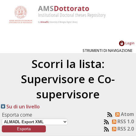
Login
STRUMENTI DI NAVIGAZIONE
Scorri la lista:
Supervisore e Co-
supervisore
Su di un livello
Atom
Esporta come
RSS 1.0
RSS 2.0