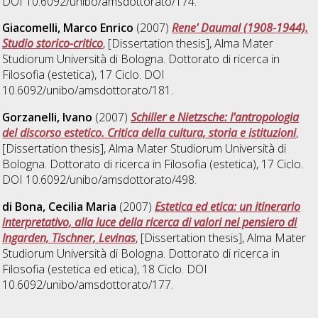
DOI 10.6092/unibo/amsdottorato/174.
Giacomelli, Marco Enrico
(2007)
Rene' Daumal (1908-1944).
Studio storico-critico
, [Dissertation thesis], Alma Mater
Studiorum Università di Bologna. Dottorato di ricerca in
Filosofia (estetica)
, 17 Ciclo. DOI
10.6092/unibo/amsdottorato/181.
Gorzanelli, Ivano
(2007)
Schiller e Nietzsche: l'antropologia
del discorso estetico. Critica della cultura, storia e istituzioni
,
[Dissertation thesis], Alma Mater Studiorum Università di
Bologna. Dottorato di ricerca in
Filosofia (estetica)
, 17 Ciclo.
DOI 10.6092/unibo/amsdottorato/498.
di Bona, Cecilia Maria
(2007)
Estetica ed etica: un itinerario
interpretativo, alla luce della ricerca di valori nel pensiero di
Ingarden, Tischner, Levinas
, [Dissertation thesis], Alma Mater
Studiorum Università di Bologna. Dottorato di ricerca in
Filosofia (estetica ed etica)
, 18 Ciclo. DOI
10.6092/unibo/amsdottorato/177.