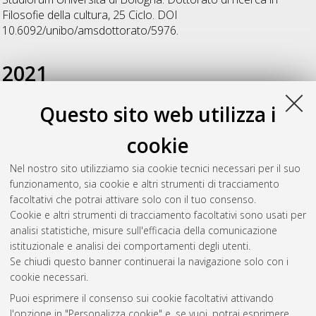
Filosofie della cultura
, 25 Ciclo. DOI
10.6092/unibo/amsdottorato/5976.
2021
Questo sito web utilizza i
Vitali, Rolando
(2021)
Form and Power - Individuality and
aesthetic categories in the philosophy of Friedrich Nietzsche
,
cookie
[Dissertation thesis], Alma Mater Studiorum Università di
Bologna. Dottorato di ricerca in
Philosophy, science,
Nel nostro sito utilizziamo sia cookie tecnici necessari per il suo
cognition, and semiotics (pscs)
, 33 Ciclo. DOI
funzionamento, sia cookie e altri strumenti di tracciamento
10.48676/unibo/amsdottorato/9885.
facoltativi che potrai attivare solo con il tuo consenso.
Cookie e altri strumenti di tracciamento facoltativi sono usati per
Questa lista e' stata generata il
Wed Aug 5 20:47:55 2026
analisi statistiche, misure sull'efficacia della comunicazione
CEST
.
istituzionale e analisi dei comportamenti degli utenti.
Se chiudi questo banner continuerai la navigazione solo con i
cookie necessari.
Atom
Puoi esprimere il consenso sui cookie facoltativi attivando
Rss 1.0
l'opzione in "Personalizza cookie" e, se vuoi, potrai esprimere