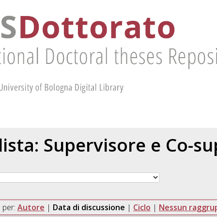
 lista: Supervisore e Co-s
 per:
Autore
|
Data di discussione
|
Ciclo
|
Nessun raggr