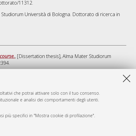
ottorato/11312.
r Studiorum Università di Bologna. Dottorato di ricerca in
scourse.
, [Dissertation thesis], Alma Mater Studiorum
2394.
a lista e' stata generata il
Thu Aug 6 20:43:27 2026 CEST
.
ltativi che potrai attivare solo con il tuo consenso.
tituzionale e analisi dei comportamenti degli utenti.
i più specifici in "Mostra cookie di profilazione".