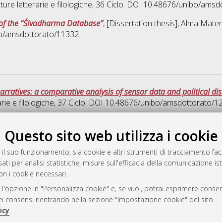
ture letterarie e filologiche
, 36 Ciclo. DOI 10.48676/unibo/amsd
e of the “Śivadharma Database”
, [Dissertation thesis], Alma Mate
bo/amsdottorato/11332.
arratives: a comparative analysis of sensor data and political di
rie e filologiche
, 37 Ciclo. DOI 10.48676/unibo/amsdottorato/1
Quest
Questo sito web utilizza i cookie
 il suo funzionamento, sia cookie e altri strumenti di tracciamento faco
rato
ati per analisi statistiche, misure sull'efficacia della comunicazione is
-7946
on i cookie necessari.
mplementato e gestito da
AlmaDL
 l'opzione in "Personalizza cookie" e, se vuoi, potrai esprimere consens
ni Cookie
dei consensi rientrando nella sezione "Impostazione cookie" del sito.
 sulla privacy
icy
.
d’uso del sito