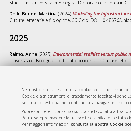
Studiorum Università di Bologna. Dottorato di ricerca in
Cul
Dello Buono, Martina
(2024)
Modelling the infrastructur
Culture letterarie e filologiche
, 36 Ciclo. DOI 10.48676/uni
2025
Raimo, Anna
(2025)
Environmental realities versus public n
Università di Bologna. Dottorato di ricerca in
Culture lettera
Nel nostro sito utilizziamo sia cookie tecnici necessari per
AMS Dotto
Atom
Cookie e altri strumenti di tracciamento facoltativi sono us
ISSN: 2038
Rss 1.0
Se chiudi questo banner continuerai la navigazione solo c
Servizio i
Puoi esprimere il consenso sui cookie facoltativi attivando
Rss 2.0
Impostazio
Potrai sempre rivedere le tue scelte e verificare lo stato 
Informativa
Per maggiori informazioni
consulta la nostra Cookie pol
Condizioni 