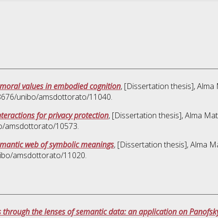
ng moral values in embodied cognition
, [Dissertation thesis], Alm
.48676/unibo/amsdottorato/11040.
nteractions for privacy protection
, [Dissertation thesis], Alma Ma
bo/amsdottorato/10573.
semantic web of symbolic meanings
, [Dissertation thesis], Alma 
nibo/amsdottorato/11020.
s through the lenses of semantic data: an application on Panofsky