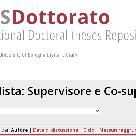
 lista: Supervisore e Co-s
 per:
Autore
|
Data di discussione
|
Ciclo
|
Nessun raggr