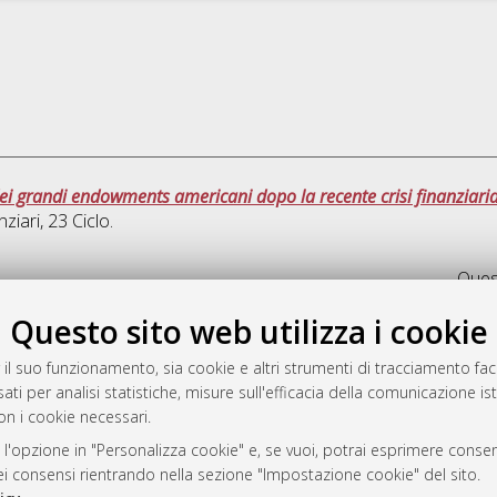
dei grandi endowments americani dopo la recente crisi finanziari
nziari
, 23 Ciclo.
Quest
Questo sito web utilizza i cookie
rato
-7946
 il suo funzionamento, sia cookie e altri strumenti di tracciamento faco
ati per analisi statistiche, misure sull'efficacia della comunicazione is
mplementato e gestito da
AlmaDL
on i cookie necessari.
ni Cookie
 sulla privacy
 l'opzione in "Personalizza cookie" e, se vuoi, potrai esprimere consens
dei consensi rientrando nella sezione "Impostazione cookie" del sito.
d’uso del sito