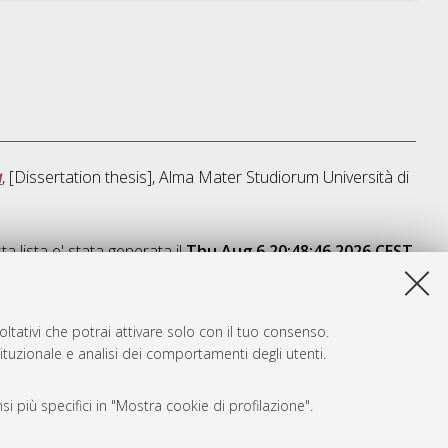
a
, [Dissertation thesis], Alma Mater Studiorum Università di
a lista e' stata generata il
Thu Aug 6 20:48:46 2026 CEST
.
ltativi che potrai attivare solo con il tuo consenso.
tituzionale e analisi dei comportamenti degli utenti.
i più specifici in "Mostra cookie di profilazione".