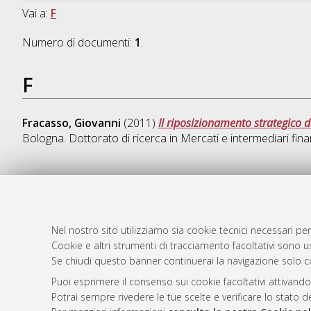
Vai a:
F
Numero di documenti:
1
.
F
Fracasso, Giovanni
(2011)
Il riposizionamento strategico 
Bologna. Dottorato di ricerca in
Mercati e intermediari fina
AMS Dotto
Atom
ISSN: 2038
Nel nostro sito utilizziamo sia cookie tecnici necessari per
Rss 1.0
Cookie e altri strumenti di tracciamento facoltativi sono us
Servizio i
Se chiudi questo banner continuerai la navigazione solo c
Rss 2.0
Impostazio
Informativa
Puoi esprimere il consenso sui cookie facoltativi attivando
Potrai sempre rivedere le tue scelte e verificare lo stato 
Condizioni 