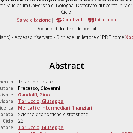
ter Studiorum Università di Bologna. Dottorato di ricerca in
Merc
Ciclo.
Salva citazione
Condividi
Citato da
Documenti full-text disponibili:
liano) - Accesso riservato - Richiede un lettore di PDF come
Xp
Abstract
umento
Tesi di dottorato
utore
Fracasso, Giovanni
visore
Gandolfi, Gino
visore
Torluccio, Giuseppe
icerca
Mercati e intermediari finanziari
torato
Scienze economiche e statistiche
Ciclo
23
natore
Torluccio, Giuseppe