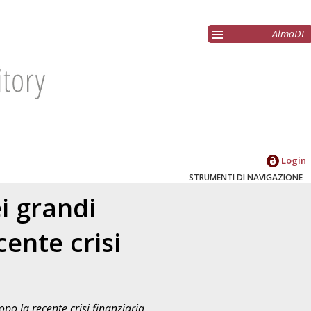
AlmaDL
Login
STRUMENTI DI NAVIGAZIONE
i grandi
ente crisi
o la recente crisi finanziaria
,