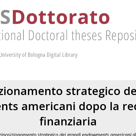
sizionamento strategico de
s americani dopo la rec
finanziaria
 riposizionamento strategico dei grandi endowments americani dop