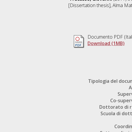
[Dissertation thesis], Alma Ma
Documento PDF
(Ita
Download (1MB)
Tipologia del doc
A
Super
Co-super
Dottorato di r
Scuola di dot
Coordi