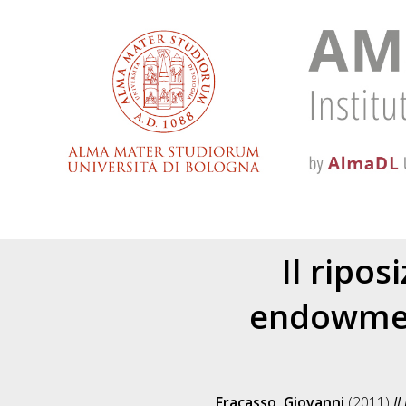
Il ripo
endowment
Fracasso, Giovanni
(2011)
Il