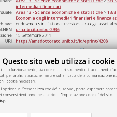
linare
Area 13 - Scienze economiche e statistiche
>
SECS
intermediari finanziari
rsuale
Area 13 - Scienze economiche e statistiche
>
13/B
Economia degli intermediari finanziari e finanza a
chiave
endowments institutional investors strategic asset allo
N:NBN
urn:nbn:it:unibo-2936
ssione
15 Settembre 2011
URI
https://amsdottorato.unibo.it/id/eprint/4208
Gestione del documento:
Questo sito web utilizza i cookie
 il suo funzionamento, sia cookie e altri strumenti di tracciamento faco
rato
ati per analisi statistiche, misure sull'efficacia della comunicazione is
-7946
on i cookie necessari.
mplementato e gestito da
AlmaDL
 l'opzione in "Personalizza cookie" e, se vuoi, potrai esprimere consens
ni Cookie
dei consensi rientrando nella sezione "Impostazione cookie" del sito.
 sulla privacy
icy
.
d’uso del sito
COOKIE TECNICI - NECES