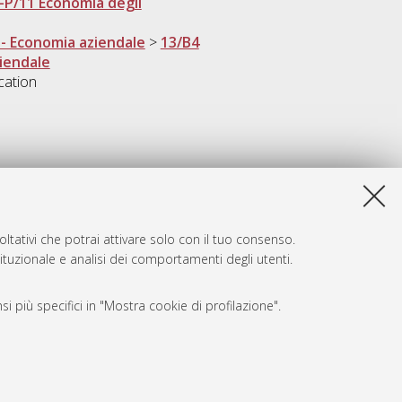
-P/11 Economia degli
 - Economia aziendale
>
13/B4
ziendale
cation
ltativi che potrai attivare solo con il tuo consenso.
tituzionale e analisi dei comportamenti degli utenti.
i più specifici in "Mostra cookie di profilazione".
SARI