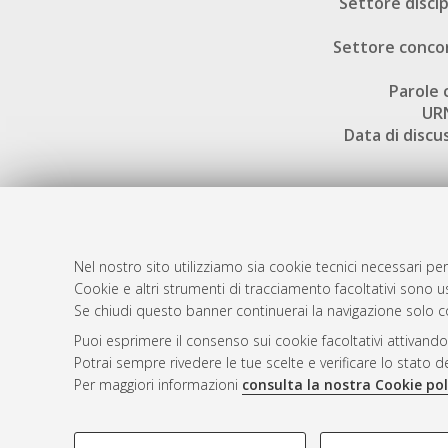
Settore discip
Settore conco
Parole 
UR
Data di discu
Nel nostro sito utilizziamo sia cookie tecnici necessari per
AMS Dotto
Atom
Cookie e altri strumenti di tracciamento facoltativi sono us
ISSN: 2038
Se chiudi questo banner continuerai la navigazione solo c
Rss 1.0
Servizio i
Puoi esprimere il consenso sui cookie facoltativi attivando
Rss 2.0
Impostazio
Potrai sempre rivedere le tue scelte e verificare lo stato 
Informativa
Per maggiori informazioni
consulta la nostra Cookie pol
Condizioni 
COOKIE DI PROFILAZIONE - FACOLTATIVI