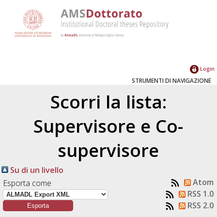
Login
STRUMENTI DI NAVIGAZIONE
Scorri la lista:
Supervisore e Co-
supervisore
Su di un livello
Atom
Esporta come
RSS 1.0
RSS 2.0