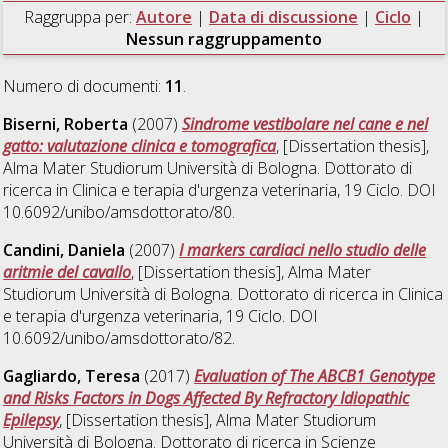
Raggruppa per:
Autore
|
Data di discussione
|
Ciclo
|
Nessun raggruppamento
Numero di documenti:
11
.
Biserni, Roberta
(2007)
Sindrome vestibolare nel cane e nel
gatto: valutazione clinica e tomografica
, [Dissertation thesis],
Alma Mater Studiorum Università di Bologna. Dottorato di
ricerca in
Clinica e terapia d'urgenza veterinaria
, 19 Ciclo. DOI
10.6092/unibo/amsdottorato/80.
Candini, Daniela
(2007)
I markers cardiaci nello studio delle
aritmie del cavallo
, [Dissertation thesis], Alma Mater
Studiorum Università di Bologna. Dottorato di ricerca in
Clinica
e terapia d'urgenza veterinaria
, 19 Ciclo. DOI
10.6092/unibo/amsdottorato/82.
Gagliardo, Teresa
(2017)
Evaluation of The ABCB1 Genotype
and Risks Factors in Dogs Affected By Refractory Idiopathic
Epilepsy
, [Dissertation thesis], Alma Mater Studiorum
Università di Bologna. Dottorato di ricerca in
Scienze