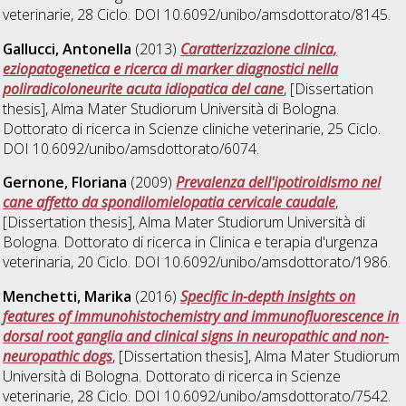
veterinarie
, 28 Ciclo. DOI 10.6092/unibo/amsdottorato/8145.
Gallucci, Antonella
(2013)
Caratterizzazione clinica,
eziopatogenetica e ricerca di marker diagnostici nella
poliradicoloneurite acuta idiopatica del cane
, [Dissertation
thesis], Alma Mater Studiorum Università di Bologna.
Dottorato di ricerca in
Scienze cliniche veterinarie
, 25 Ciclo.
DOI 10.6092/unibo/amsdottorato/6074.
Gernone, Floriana
(2009)
Prevalenza dell'ipotiroidismo nel
cane affetto da spondilomielopatia cervicale caudale
,
[Dissertation thesis], Alma Mater Studiorum Università di
Bologna. Dottorato di ricerca in
Clinica e terapia d'urgenza
veterinaria
, 20 Ciclo. DOI 10.6092/unibo/amsdottorato/1986.
Menchetti, Marika
(2016)
Specific in-depth insights on
features of immunohistochemistry and immunofluorescence in
dorsal root ganglia and clinical signs in neuropathic and non-
neuropathic dogs
, [Dissertation thesis], Alma Mater Studiorum
Università di Bologna. Dottorato di ricerca in
Scienze
veterinarie
, 28 Ciclo. DOI 10.6092/unibo/amsdottorato/7542.