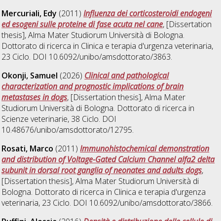
Mercuriali, Edy
(2011)
Influenza dei corticosteroidi endogeni
ed esogeni sulle proteine di fase acuta nel cane
, [Dissertation
thesis], Alma Mater Studiorum Università di Bologna.
Dottorato di ricerca in
Clinica e terapia d'urgenza veterinaria
,
23 Ciclo. DOI 10.6092/unibo/amsdottorato/3863.
Okonji, Samuel
(2026)
Clinical and pathological
characterization and prognostic implications of brain
metastases in dogs
, [Dissertation thesis], Alma Mater
Studiorum Università di Bologna. Dottorato di ricerca in
Scienze veterinarie
, 38 Ciclo. DOI
10.48676/unibo/amsdottorato/12795.
Rosati, Marco
(2011)
Immunohistochemical demonstration
and distribution of Voltage-Gated Calcium Channel alfa2 delta
subunit in dorsal root ganglia of neonates and adults dogs
,
[Dissertation thesis], Alma Mater Studiorum Università di
Bologna. Dottorato di ricerca in
Clinica e terapia d'urgenza
veterinaria
, 23 Ciclo. DOI 10.6092/unibo/amsdottorato/3866.