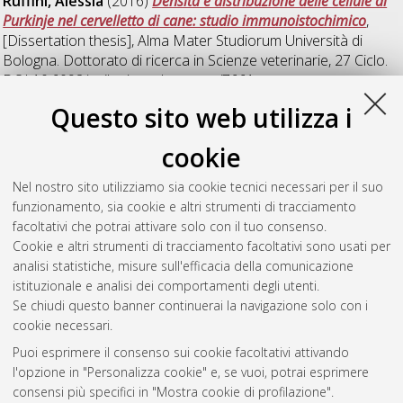
Ruffini, Alessia
(2016)
Densità e distribuzione delle cellule di
Purkinje nel cervelletto di cane: studio immunoistochimico
,
[Dissertation thesis], Alma Mater Studiorum Università di
Bologna. Dottorato di ricerca in
Scienze veterinarie
, 27 Ciclo.
DOI 10.6092/unibo/amsdottorato/7661.
Questo sito web utilizza i
Specchi, Swan
(2011)
Impiego della tecnica
ecocontrastografica nella valutazione dell'apparato
cookie
gastroenterico del gatto
, [Dissertation thesis], Alma Mater
Studiorum Università di Bologna. Dottorato di ricerca in
Clinica
Nel nostro sito utilizziamo sia cookie tecnici necessari per il suo
e terapia d'urgenza veterinaria
, 23 Ciclo. DOI
funzionamento, sia cookie e altri strumenti di tracciamento
10.6092/unibo/amsdottorato/3865.
facoltativi che potrai attivare solo con il tuo consenso.
Cookie e altri strumenti di tracciamento facoltativi sono usati per
Questa lista e' stata generata il
Thu Aug 6 20:44:46 2026
analisi statistiche, misure sull'efficacia della comunicazione
CEST
.
istituzionale e analisi dei comportamenti degli utenti.
Se chiudi questo banner continuerai la navigazione solo con i
cookie necessari.
Atom
Puoi esprimere il consenso sui cookie facoltativi attivando
Rss 1.0
l'opzione in "Personalizza cookie" e, se vuoi, potrai esprimere
consensi più specifici in "Mostra cookie di profilazione".
Rss 2.0