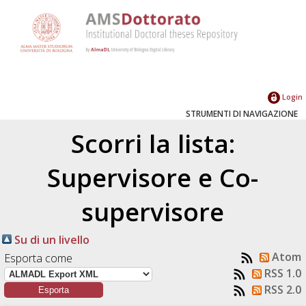
Login
STRUMENTI DI NAVIGAZIONE
Scorri la lista:
Supervisore e Co-
supervisore
Su di un livello
Atom
Esporta come
RSS 1.0
RSS 2.0