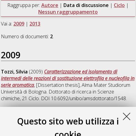
Raggruppa per:
Autore
|
Data di discussione
|
Ciclo
|
Nessun raggruppamento
Vai a:
2009
|
2013
Numero di documenti:
2
.
2009
Tozzi, Silvia
(2009)
Caratterizzazione ed isolamento di
intermedi delle reazioni di sostituzione elettrofila e nucleofila in
serie aromatica
, [Dissertation thesis], Alma Mater Studiorum
Università di Bologna. Dottorato di ricerca in
Scienze
chimiche
, 21 Ciclo. DOI 10.6092/unibo/amsdottorato/1548.
2013
Questo sito web utilizza i
cookie
Zanna, Nicola
(2013)
Reactivity of activated electrophiles and