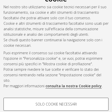
nucleophiles: labile intermediates and properties of the
Nel nostro sito utilizziamo sia cookie tecnici necessari per il suo
reaction products
, [Dissertation thesis], Alma Mater Studiorum
funzionamento, sia cookie e altri strumenti di tracciamento
Università di Bologna. Dottorato di ricerca in
Scienze
facoltativi che potrai attivare solo con il tuo consenso.
chimiche
, 25 Ciclo. DOI 10.6092/unibo/amsdottorato/5536.
Cookie e altri strumenti di tracciamento facoltativi sono usati per
analisi statistiche, misure sull'efficacia della comunicazione
Questa lista e' stata generata il
Fri Aug 7 20:43:36 2026 CEST
.
istituzionale e analisi dei comportamenti degli utenti.
Se chiudi questo banner continuerai la navigazione solo con i
cookie necessari.
Atom
Puoi esprimere il consenso sui cookie facoltativi attivando
Rss 1.0
l'opzione in "Personalizza cookie" e, se vuoi, potrai esprimere
consensi più specifici in "Mostra cookie di profilazione".
Rss 2.0
Potrai sempre rivedere le tue scelte e verificare lo stato dei
consensi rientrando nella sezione "Impostazione cookie" del
sito.
AMS Dottorato
Per maggiori informazioni
consulta la nostra Cookie policy
.
ISSN: 2038-7946
Servizio implementato e gestito da
AlmaDL
Impostazioni Cookie
COOKIE DI PROFILAZIONE -
SOLO COOKIE NECESSARI
Informativa sulla privacy
FACOLTATIVI
Condizioni d’uso del sito