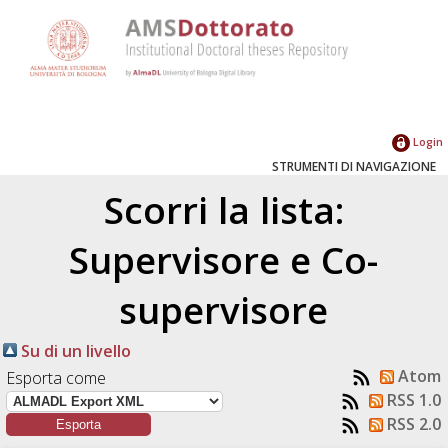
Login
STRUMENTI DI NAVIGAZIONE
Scorri la lista:
Supervisore e Co-
supervisore
Su di un livello
Atom
Esporta come
RSS 1.0
RSS 2.0