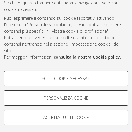
Se chiudi questo banner continuerai la navigazione solo con i
cookie necessari.
Atom
Puoi esprimere il consenso sui cookie facoltativi attivando
Rss 1.0
l'opzione in "Personalizza cookie" e, se vuoi, potrai esprimere
consensi più specifici in "Mostra cookie di profilazione".
Rss 2.0
Potrai sempre rivedere le tue scelte e verificare lo stato dei
consensi rientrando nella sezione "Impostazione cookie" del
sito.
AMS Dottorato
Per maggiori informazioni
consulta la nostra Cookie policy
.
ISSN: 2038-7946
Servizio implementato e gestito da
AlmaDL
Impostazioni Cookie
COOKIE DI PROFILAZIONE -
SOLO COOKIE NECESSARI
Informativa sulla privacy
FACOLTATIVI
Condizioni d’uso del sito
Si tratta di cookie utilizzati per analizzare le caratteristiche della
navigazione degli utenti, creare profili in base al loro comportamento
PERSONALIZZA COOKIE
sul sito, per analisi di marketing.
Mostra cookie di profilazione
ACCETTA TUTTI I COOKIE
Google/Youtube Video
© ALMA MATER STUDIORUM - Università di Bologna, 2007-2026.
COOKIE TECNICI - NECESSARI
Facebook