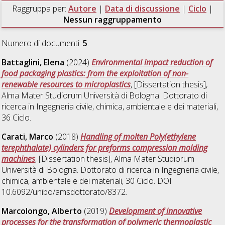
Raggruppa per:
Autore
|
Data di discussione
|
Ciclo
|
Nessun raggruppamento
Numero di documenti:
5
.
Battaglini, Elena
(2024)
Environmental impact reduction of
food packaging plastics: from the exploitation of non-
renewable resources to microplastics
, [Dissertation thesis],
Alma Mater Studiorum Università di Bologna. Dottorato di
ricerca in
Ingegneria civile, chimica, ambientale e dei materiali
,
36 Ciclo.
Carati, Marco
(2018)
Handling of molten Poly(ethylene
terephthalate) cylinders for preforms compression molding
machines
, [Dissertation thesis], Alma Mater Studiorum
Università di Bologna. Dottorato di ricerca in
Ingegneria civile,
chimica, ambientale e dei materiali
, 30 Ciclo. DOI
10.6092/unibo/amsdottorato/8372.
Marcolongo, Alberto
(2019)
Development of innovative
processes for the transformation of polymeric thermoplastic