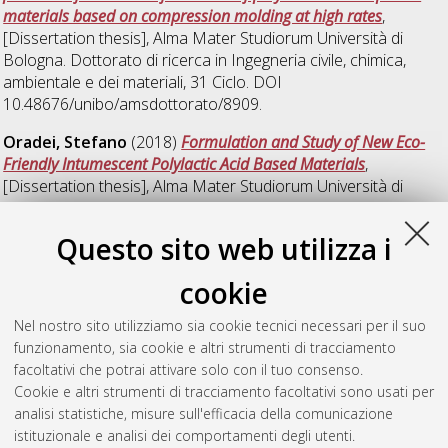
materials based on compression molding at high rates
,
[Dissertation thesis], Alma Mater Studiorum Università di
Bologna. Dottorato di ricerca in
Ingegneria civile, chimica,
ambientale e dei materiali
, 31 Ciclo. DOI
10.48676/unibo/amsdottorato/8909.
Oradei, Stefano
(2018)
Formulation and Study of New Eco-
Friendly Intumescent Polylactic Acid Based Materials
,
[Dissertation thesis], Alma Mater Studiorum Università di
Bologna. Dottorato di ricerca in
Chimica
, 30 Ciclo. DOI
10.6092/unibo/amsdottorato/8666.
Questo sito web utilizza i
Simonini, Emanuele
(2021)
Bio-plastics and technologies for
cookie
eco-sustainable packaging
, [Dissertation thesis], Alma Mater
Studiorum Università di Bologna. Dottorato di ricerca in
Nel nostro sito utilizziamo sia cookie tecnici necessari per il suo
Ingegneria civile, chimica, ambientale e dei materiali
, 33 Ciclo.
funzionamento, sia cookie e altri strumenti di tracciamento
DOI 10.48676/unibo/amsdottorato/9698.
facoltativi che potrai attivare solo con il tuo consenso.
Cookie e altri strumenti di tracciamento facoltativi sono usati per
Questa lista e' stata generata il
Thu Aug 6 20:47:26 2026
analisi statistiche, misure sull'efficacia della comunicazione
CEST
.
istituzionale e analisi dei comportamenti degli utenti.