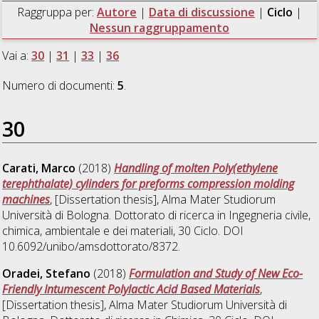
Raggruppa per:
Autore
|
Data di discussione
|
Ciclo
|
Nessun raggruppamento
Vai a:
30
|
31
|
33
|
36
Numero di documenti:
5
.
30
Carati, Marco
(2018)
Handling of molten Poly(ethylene
terephthalate) cylinders for preforms compression molding
machines
, [Dissertation thesis], Alma Mater Studiorum
Università di Bologna. Dottorato di ricerca in
Ingegneria civile,
chimica, ambientale e dei materiali
, 30 Ciclo. DOI
10.6092/unibo/amsdottorato/8372.
Oradei, Stefano
(2018)
Formulation and Study of New Eco-
Friendly Intumescent Polylactic Acid Based Materials
,
[Dissertation thesis], Alma Mater Studiorum Università di