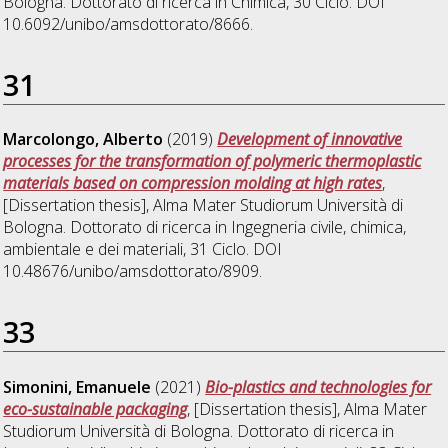
Bologna. Dottorato di ricerca in
Chimica
, 30 Ciclo. DOI
10.6092/unibo/amsdottorato/8666.
31
Marcolongo, Alberto
(2019)
Development of innovative
processes for the transformation of polymeric thermoplastic
materials based on compression molding at high rates
,
[Dissertation thesis], Alma Mater Studiorum Università di
Bologna. Dottorato di ricerca in
Ingegneria civile, chimica,
ambientale e dei materiali
, 31 Ciclo. DOI
10.48676/unibo/amsdottorato/8909.
33
Simonini, Emanuele
(2021)
Bio-plastics and technologies for
eco-sustainable packaging
, [Dissertation thesis], Alma Mater
Studiorum Università di Bologna. Dottorato di ricerca in