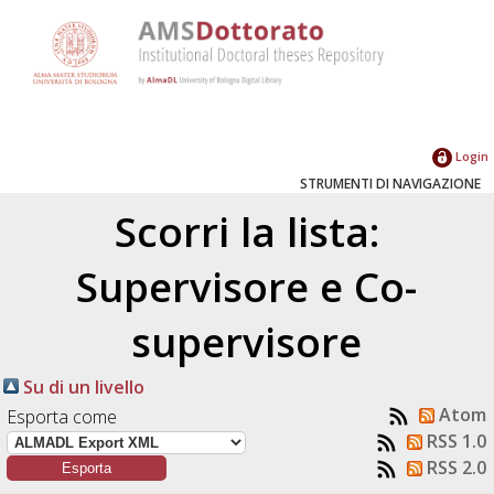
Login
STRUMENTI DI NAVIGAZIONE
Scorri la lista:
Supervisore e Co-
supervisore
Su di un livello
Atom
Esporta come
RSS 1.0
RSS 2.0