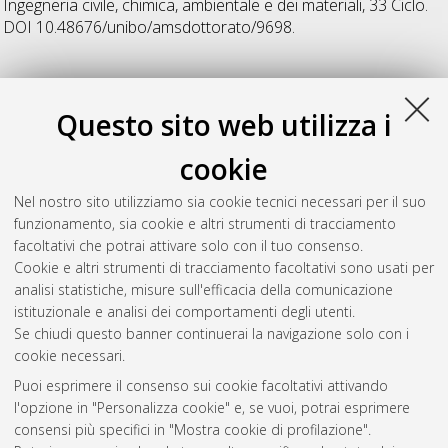
Ingegneria civile, chimica, ambientale e dei materiali
, 33 Ciclo.
DOI 10.48676/unibo/amsdottorato/9698.
36
Questo sito web utilizza i
Battaglini, Elena
(2024)
Environmental impact reduction of
cookie
food packaging plastics: from the exploitation of non-
renewable resources to microplastics
, [Dissertation thesis],
Nel nostro sito utilizziamo sia cookie tecnici necessari per il suo
Alma Mater Studiorum Università di Bologna. Dottorato di
funzionamento, sia cookie e altri strumenti di tracciamento
ricerca in
Ingegneria civile, chimica, ambientale e dei materiali
,
facoltativi che potrai attivare solo con il tuo consenso.
36 Ciclo.
Cookie e altri strumenti di tracciamento facoltativi sono usati per
analisi statistiche, misure sull'efficacia della comunicazione
Questa lista e' stata generata il
Fri Aug 7 20:45:18 2026 CEST
.
istituzionale e analisi dei comportamenti degli utenti.
Se chiudi questo banner continuerai la navigazione solo con i
cookie necessari.
Atom
Puoi esprimere il consenso sui cookie facoltativi attivando
Rss 1.0
l'opzione in "Personalizza cookie" e, se vuoi, potrai esprimere
consensi più specifici in "Mostra cookie di profilazione".
Rss 2.0