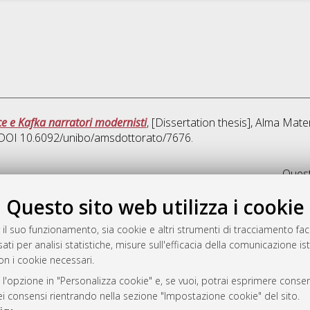
yce e Kafka narratori modernisti
, [Dissertation thesis], Alma Mate
. DOI 10.6092/unibo/amsdottorato/7676.
Quest
Questo sito web utilizza i cookie
rato
-7946
 il suo funzionamento, sia cookie e altri strumenti di tracciamento faco
ati per analisi statistiche, misure sull'efficacia della comunicazione is
mplementato e gestito da
AlmaDL
on i cookie necessari.
ni Cookie
 sulla privacy
 l'opzione in "Personalizza cookie" e, se vuoi, potrai esprimere consens
dei consensi rientrando nella sezione "Impostazione cookie" del sito.
d’uso del sito