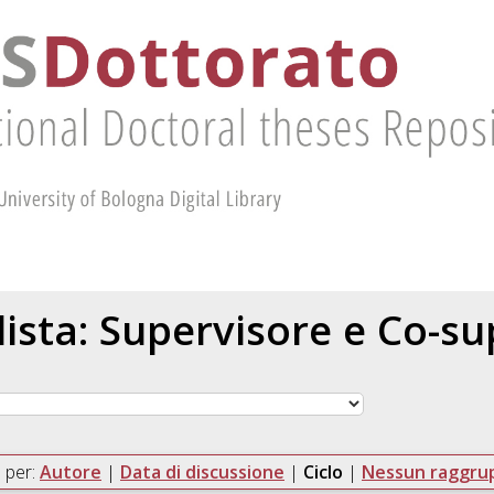
 lista: Supervisore e Co-s
 per:
Autore
|
Data di discussione
|
Ciclo
|
Nessun raggr