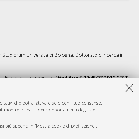
r Studiorum Università di Bologna. Dottorato di ricerca in
a lista e' stata generata il
Wed Aug 5 20:45:27 2026 CEST
.
ltativi che potrai attivare solo con il tuo consenso.
tituzionale e analisi dei comportamenti degli utenti.
i più specifici in "Mostra cookie di profilazione".