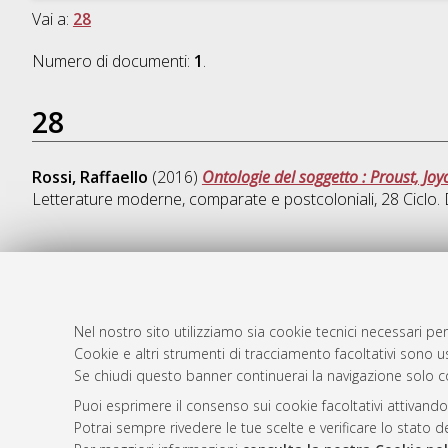
Vai a:
28
Numero di documenti:
1
.
28
Rossi, Raffaello
(2016)
Ontologie del soggetto : Proust, Jo
Letterature moderne, comparate e postcoloniali
, 28 Ciclo
AMS Dotto
Atom
ISSN: 2038
Nel nostro sito utilizziamo sia cookie tecnici necessari per
Rss 1.0
Cookie e altri strumenti di tracciamento facoltativi sono us
Servizio i
Se chiudi questo banner continuerai la navigazione solo c
Rss 2.0
Impostazio
Informativa
Puoi esprimere il consenso sui cookie facoltativi attivando
Potrai sempre rivedere le tue scelte e verificare lo stato 
Condizioni 