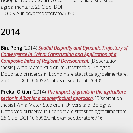
Bologna. Dottorato di ricerca in
Economia e statistica
agroalimentare
, 25 Ciclo. DOI
10.6092/unibo/amsdottorato/6050.
2014
Bin, Peng
(2014)
Spatial Disparity and Dynamic Trajectory of
Convergence in China: Construction and Application of a
Composite Index of Regional Development
, [Dissertation
thesis], Alma Mater Studiorum Università di Bologna.
Dottorato di ricerca in
Economia e statistica agroalimentare
,
26 Ciclo. DOI 10.6092/unibo/amsdottorato/6435.
Preka, Oltion
(2014)
The impact of grants in the agriculture
sector in Albania: a counterfactual approach
, [Dissertation
thesis], Alma Mater Studiorum Università di Bologna.
Dottorato di ricerca in
Economia e statistica agroalimentare
,
26 Ciclo. DOI 10.6092/unibo/amsdottorato/6716.