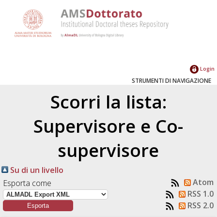
Login
STRUMENTI DI NAVIGAZIONE
Scorri la lista:
Supervisore e Co-
supervisore
Su di un livello
Atom
Esporta come
RSS 1.0
RSS 2.0