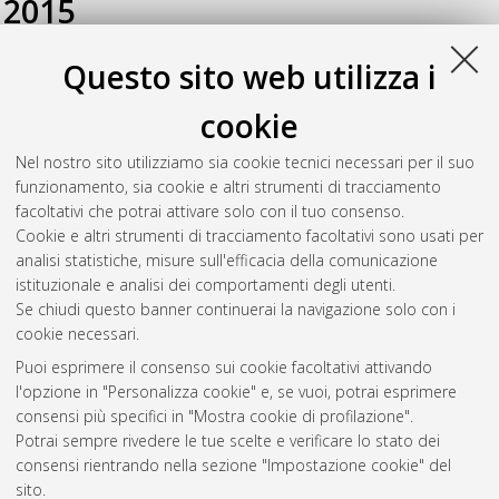
2015
Questo sito web utilizza i
Fanti, Jacopo
(2015)
L'internazionalizzazione e le
specializzazioni commerciali delle regioni italiane nel settore
cookie
agroalimentare
, [Dissertation thesis], Alma Mater Studiorum
Università di Bologna. Dottorato di ricerca in
Economia e
Nel nostro sito utilizziamo sia cookie tecnici necessari per il suo
statistica agroalimentare
, 27 Ciclo. DOI
funzionamento, sia cookie e altri strumenti di tracciamento
10.6092/unibo/amsdottorato/7210.
facoltativi che potrai attivare solo con il tuo consenso.
Cookie e altri strumenti di tracciamento facoltativi sono usati per
Questa lista e' stata generata il
Thu Aug 6 20:46:35 2026
analisi statistiche, misure sull'efficacia della comunicazione
CEST
.
istituzionale e analisi dei comportamenti degli utenti.
Se chiudi questo banner continuerai la navigazione solo con i
cookie necessari.
Atom
Puoi esprimere il consenso sui cookie facoltativi attivando
Rss 1.0
l'opzione in "Personalizza cookie" e, se vuoi, potrai esprimere
consensi più specifici in "Mostra cookie di profilazione".
Rss 2.0
Potrai sempre rivedere le tue scelte e verificare lo stato dei
consensi rientrando nella sezione "Impostazione cookie" del
AMS Dottorato
sito.