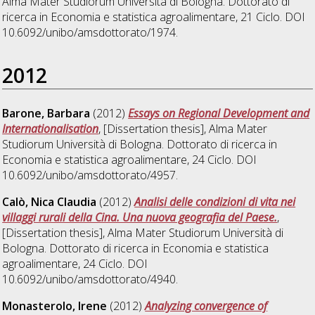
Alma Mater Studiorum Università di Bologna. Dottorato di
ricerca in
Economia e statistica agroalimentare
, 21 Ciclo. DOI
10.6092/unibo/amsdottorato/1974.
2012
Barone, Barbara
(2012)
Essays on Regional Development and
Internationalisation
, [Dissertation thesis], Alma Mater
Studiorum Università di Bologna. Dottorato di ricerca in
Economia e statistica agroalimentare
, 24 Ciclo. DOI
10.6092/unibo/amsdottorato/4957.
Calò, Nica Claudia
(2012)
Analisi delle condizioni di vita nei
villaggi rurali della Cina. Una nuova geografia del Paese.
,
[Dissertation thesis], Alma Mater Studiorum Università di
Bologna. Dottorato di ricerca in
Economia e statistica
agroalimentare
, 24 Ciclo. DOI
10.6092/unibo/amsdottorato/4940.
Monasterolo, Irene
(2012)
Analyzing convergence of