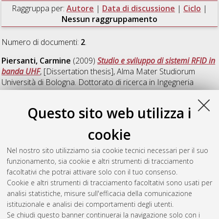
Raggruppa per:
Autore
|
Data di discussione
|
Ciclo
|
Nessun raggruppamento
Numero di documenti:
2
.
Piersanti, Carmine
(2009)
Studio e sviluppo di sistemi RFID in
banda UHF
, [Dissertation thesis], Alma Mater Studiorum
Università di Bologna. Dottorato di ricerca in
Ingegneria
elettronica, informatica e delle telecomunicazioni
, 21 Ciclo.
DOI 10.6092/unibo/amsdottorato/1512.
Questo sito web utilizza i
Vitucci, Enrico Maria
(2007)
Multidimensional
cookie
characterization of the MIMO Radio Channel
, [Dissertation
thesis], Alma Mater Studiorum Università di Bologna.
Nel nostro sito utilizziamo sia cookie tecnici necessari per il suo
Dottorato di ricerca in
Ingegneria elettronica, informatica e
funzionamento, sia cookie e altri strumenti di tracciamento
delle telecomunicazioni
, 19 Ciclo. DOI
facoltativi che potrai attivare solo con il tuo consenso.
10.6092/unibo/amsdottorato/409.
Cookie e altri strumenti di tracciamento facoltativi sono usati per
analisi statistiche, misure sull'efficacia della comunicazione
Questa lista e' stata generata il
Fri Aug 7 20:46:37 2026 CEST
.
istituzionale e analisi dei comportamenti degli utenti.
Se chiudi questo banner continuerai la navigazione solo con i