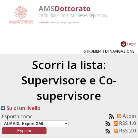
Login
STRUMENTI DI NAVIGAZIONE
Scorri la lista:
Supervisore e Co-
supervisore
Su di un livello
Atom
Esporta come
RSS 1.0
RSS 2.0