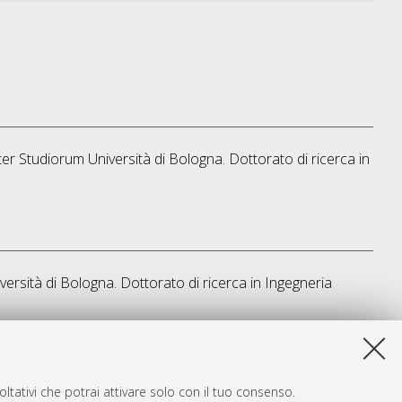
ter Studiorum Università di Bologna. Dottorato di ricerca in
versità di Bologna. Dottorato di ricerca in
Ingegneria
a lista e' stata generata il
Wed Aug 5 20:47:44 2026 CEST
.
ltativi che potrai attivare solo con il tuo consenso.