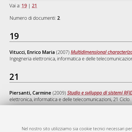
Vai a:
19
|
21
Numero di documenti:
2
.
19
Vitucci, Enrico Maria
(2007)
Multidimensional characteriz
Ingegneria elettronica, informatica e delle telecomunicazio
21
Piersanti, Carmine
(2009)
Studio e sviluppo di sistemi RF
elettronica, informatica e delle telecomunicazioni
, 21 Cicl
Nel nostro sito utilizziamo sia cookie tecnici necessari per
AMS Dotto
Atom