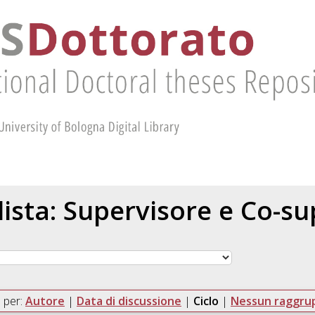
 lista: Supervisore e Co-s
 per:
Autore
|
Data di discussione
|
Ciclo
|
Nessun raggr