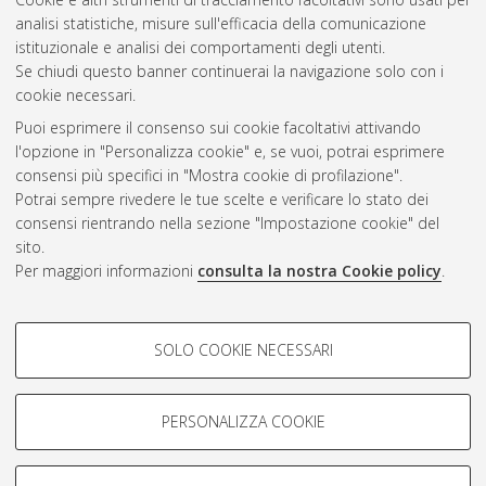
Questa lista e' stata generata il
Wed Aug 5 20:44:03 2026
analisi statistiche, misure sull'efficacia della comunicazione
CEST
.
istituzionale e analisi dei comportamenti degli utenti.
Se chiudi questo banner continuerai la navigazione solo con i
cookie necessari.
Atom
Puoi esprimere il consenso sui cookie facoltativi attivando
Rss 1.0
l'opzione in "Personalizza cookie" e, se vuoi, potrai esprimere
consensi più specifici in "Mostra cookie di profilazione".
Rss 2.0
Potrai sempre rivedere le tue scelte e verificare lo stato dei
consensi rientrando nella sezione "Impostazione cookie" del
sito.
AMS Dottorato
Per maggiori informazioni
consulta la nostra Cookie policy
.
ISSN: 2038-7946
Servizio implementato e gestito da
AlmaDL
COOKIE DI PROFILAZIONE -
Impostazioni Cookie
SOLO COOKIE NECESSARI
Informativa sulla privacy
FACOLTATIVI
Condizioni d’uso del sito
Si tratta di cookie utilizzati per analizzare le caratteristiche della
navigazione degli utenti, creare profili in base al loro comportamento
PERSONALIZZA COOKIE
sul sito, per analisi di marketing.
Mostra cookie di profilazione