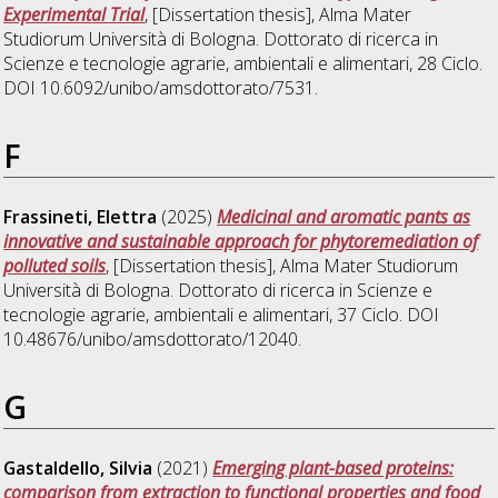
Experimental Trial
, [Dissertation thesis], Alma Mater
Studiorum Università di Bologna. Dottorato di ricerca in
Scienze e tecnologie agrarie, ambientali e alimentari
, 28 Ciclo.
DOI 10.6092/unibo/amsdottorato/7531.
F
Frassineti, Elettra
(2025)
Medicinal and aromatic pants as
innovative and sustainable approach for phytoremediation of
polluted soils
, [Dissertation thesis], Alma Mater Studiorum
Università di Bologna. Dottorato di ricerca in
Scienze e
tecnologie agrarie, ambientali e alimentari
, 37 Ciclo. DOI
10.48676/unibo/amsdottorato/12040.
G
Gastaldello, Silvia
(2021)
Emerging plant-based proteins:
comparison from extraction to functional properties and food