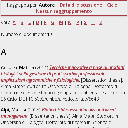
Raggruppa per:
Autore
|
Data di discussione
|
Ciclo
|
Nessun raggruppamento
Vai a:
A
|
B
|
C
|
D
|
F
|
G
|
M
|
N
|
P
|
S
|
T
|
Z
Numero di documenti:
17
.
A
Accorsi, Mattia
(2014)
Tecniche innovative a base di prodotti
biologici nella gestione di prati sportivi professionali:
Implicazioni agronomiche e fisiologiche
, [Dissertation thesis],
Alma Mater Studiorum Università di Bologna. Dottorato di
ricerca in
Scienze e tecnologie agrarie, ambientali e alimentari
,
26 Ciclo. DOI 10.6092/unibo/amsdottorato/6643.
Alpi, Mattia
(2025)
Bioherbicides:essential oils and weed
management
, [Dissertation thesis], Alma Mater Studiorum
Università di Bologna. Dottorato di ricerca in
Scienze e