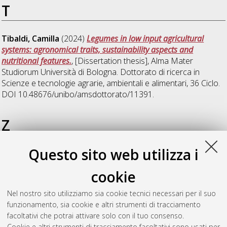
T
Tibaldi, Camilla
(2024)
Legumes in low input agricultural
systems: agronomical traits, sustainability aspects and
nutritional features.
, [Dissertation thesis], Alma Mater
Studiorum Università di Bologna. Dottorato di ricerca in
Scienze e tecnologie agrarie, ambientali e alimentari
, 36 Ciclo.
DOI 10.48676/unibo/amsdottorato/11391.
Z
Questo sito web utilizza i
Zhang, Yanxin
(2022)
The potential of wheat as a functional
food: from the sprouts and microgreens production to the
cookie
nutraceutical effects
, [Dissertation thesis], Alma Mater
Studiorum Università di Bologna. Dottorato di ricerca in
Nel nostro sito utilizziamo sia cookie tecnici necessari per il suo
Scienze e tecnologie agrarie, ambientali e alimentari
, 34 Ciclo.
funzionamento, sia cookie e altri strumenti di tracciamento
DOI 10.48676/unibo/amsdottorato/10092.
facoltativi che potrai attivare solo con il tuo consenso.
Cookie e altri strumenti di tracciamento facoltativi sono usati per