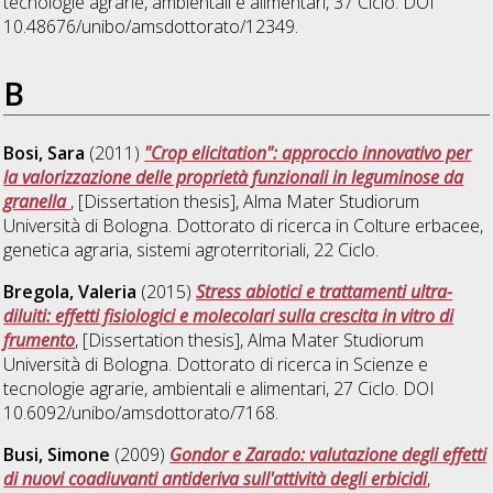
tecnologie agrarie, ambientali e alimentari
, 37 Ciclo. DOI
10.48676/unibo/amsdottorato/12349.
B
Bosi, Sara
(2011)
"Crop elicitation": approccio innovativo per
la valorizzazione delle proprietà funzionali in leguminose da
granella
, [Dissertation thesis], Alma Mater Studiorum
Università di Bologna. Dottorato di ricerca in
Colture erbacee,
genetica agraria, sistemi agroterritoriali
, 22 Ciclo.
Bregola, Valeria
(2015)
Stress abiotici e trattamenti ultra-
diluiti: effetti fisiologici e molecolari sulla crescita in vitro di
frumento
, [Dissertation thesis], Alma Mater Studiorum
Università di Bologna. Dottorato di ricerca in
Scienze e
tecnologie agrarie, ambientali e alimentari
, 27 Ciclo. DOI
10.6092/unibo/amsdottorato/7168.
Busi, Simone
(2009)
Gondor e Zarado: valutazione degli effetti
di nuovi coadiuvanti antideriva sull'attività degli erbicidi
,