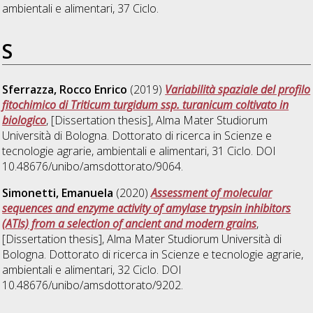
ambientali e alimentari
, 37 Ciclo.
S
Sferrazza, Rocco Enrico
(2019)
Variabilità spaziale del profilo
fitochimico di Triticum turgidum ssp. turanicum coltivato in
biologico
, [Dissertation thesis], Alma Mater Studiorum
Università di Bologna. Dottorato di ricerca in
Scienze e
tecnologie agrarie, ambientali e alimentari
, 31 Ciclo. DOI
10.48676/unibo/amsdottorato/9064.
Simonetti, Emanuela
(2020)
Assessment of molecular
sequences and enzyme activity of amylase trypsin inhibitors
(ATIs) from a selection of ancient and modern grains
,
[Dissertation thesis], Alma Mater Studiorum Università di
Bologna. Dottorato di ricerca in
Scienze e tecnologie agrarie,
ambientali e alimentari
, 32 Ciclo. DOI
10.48676/unibo/amsdottorato/9202.