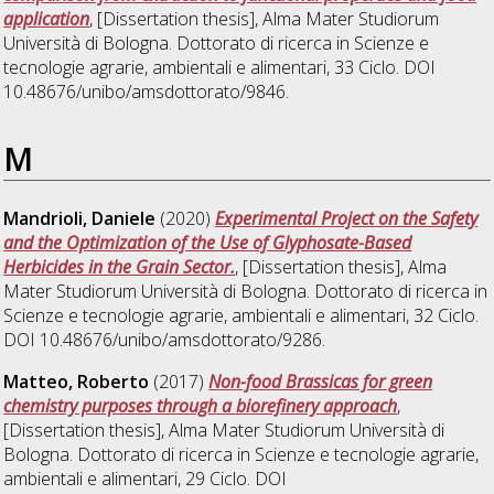
application
, [Dissertation thesis], Alma Mater Studiorum
Università di Bologna. Dottorato di ricerca in
Scienze e
tecnologie agrarie, ambientali e alimentari
, 33 Ciclo. DOI
10.48676/unibo/amsdottorato/9846.
M
Mandrioli, Daniele
(2020)
Experimental Project on the Safety
and the Optimization of the Use of Glyphosate-Based
Herbicides in the Grain Sector.
, [Dissertation thesis], Alma
Mater Studiorum Università di Bologna. Dottorato di ricerca in
Scienze e tecnologie agrarie, ambientali e alimentari
, 32 Ciclo.
DOI 10.48676/unibo/amsdottorato/9286.
Matteo, Roberto
(2017)
Non-food Brassicas for green
chemistry purposes through a biorefinery approach
,
[Dissertation thesis], Alma Mater Studiorum Università di
Bologna. Dottorato di ricerca in
Scienze e tecnologie agrarie,
ambientali e alimentari
, 29 Ciclo. DOI