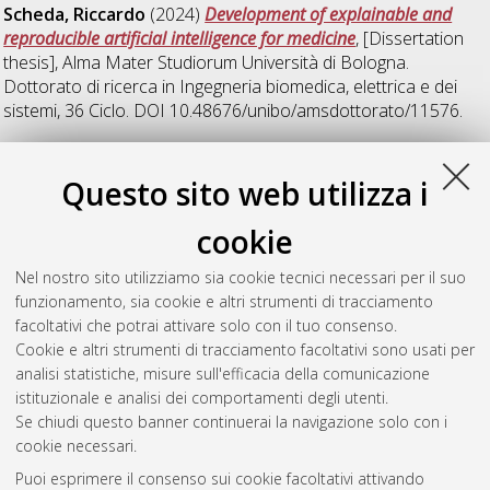
Scheda, Riccardo
(2024)
Development of explainable and
reproducible artificial intelligence for medicine
, [Dissertation
thesis], Alma Mater Studiorum Università di Bologna.
Dottorato di ricerca in
Ingegneria biomedica, elettrica e dei
sistemi
, 36 Ciclo. DOI 10.48676/unibo/amsdottorato/11576.
Z
Questo sito web utilizza i
cookie
Zuccala, Veronica Chiara
(2021)
Methods for acquisition and
integration of personal wellness parameters
, [Dissertation
Nel nostro sito utilizziamo sia cookie tecnici necessari per il suo
thesis], Alma Mater Studiorum Università di Bologna.
funzionamento, sia cookie e altri strumenti di tracciamento
Dottorato di ricerca in
Ingegneria biomedica, elettrica e dei
facoltativi che potrai attivare solo con il tuo consenso.
sistemi
, 33 Ciclo. DOI 10.48676/unibo/amsdottorato/9947.
Cookie e altri strumenti di tracciamento facoltativi sono usati per
analisi statistiche, misure sull'efficacia della comunicazione
Questa lista e' stata generata il
Fri Aug 7 20:45:25 2026 CEST
.
istituzionale e analisi dei comportamenti degli utenti.
Se chiudi questo banner continuerai la navigazione solo con i
cookie necessari.
Atom
Puoi esprimere il consenso sui cookie facoltativi attivando