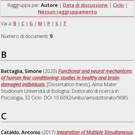
Raggruppa per:
Autore
|
Data di discussione
|
Ciclo
|
Nessun raggruppamento
Vai a:
B
|
C
|
G
|
M
|
P
|
S
|
T
Numero di documenti:
9
.
B
Battaglia, Simone
(2020)
Functional and neural mechanisms
of human fear conditioning: studies in healthy and brain-
damaged individuals
, [Dissertation thesis], Alma Mater
Studiorum Università di Bologna. Dottorato di ricerca in
Psicologia
, 32 Ciclo. DOI 10.6092/unibo/amsdottorato/9085.
C
Cataldo, Antonio
(2017)
Integration of Multiple Simultaneous