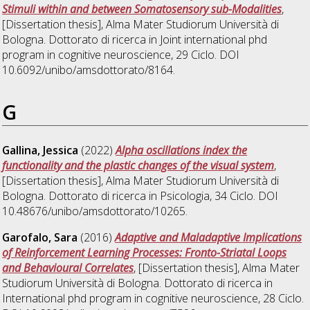
Stimuli within and between Somatosensory sub-Modalities
,
[Dissertation thesis], Alma Mater Studiorum Università di
Bologna. Dottorato di ricerca in
Joint international phd
program in cognitive neuroscience
, 29 Ciclo. DOI
10.6092/unibo/amsdottorato/8164.
G
Gallina, Jessica
(2022)
Alpha oscillations index the
functionality and the plastic changes of the visual system
,
[Dissertation thesis], Alma Mater Studiorum Università di
Bologna. Dottorato di ricerca in
Psicologia
, 34 Ciclo. DOI
10.48676/unibo/amsdottorato/10265.
Garofalo, Sara
(2016)
Adaptive and Maladaptive Implications
of Reinforcement Learning Processes: Fronto-Striatal Loops
and Behavioural Correlates
, [Dissertation thesis], Alma Mater
Studiorum Università di Bologna. Dottorato di ricerca in
International phd program in cognitive neuroscience
, 28 Ciclo.