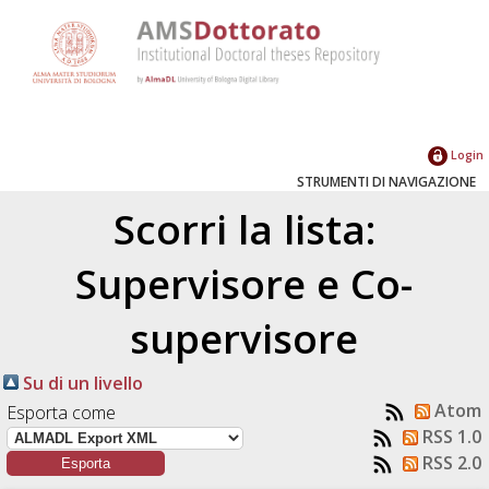
Login
STRUMENTI DI NAVIGAZIONE
Scorri la lista:
Supervisore e Co-
supervisore
Su di un livello
Atom
Esporta come
RSS 1.0
RSS 2.0