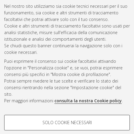
Studiorum Università di Bologna. Dottorato di ricerca in
Nel nostro sito utilizziamo sia cookie tecnici necessari per il suo
Psychology
, 35 Ciclo. DOI
funzionamento, sia cookie e altri strumenti di tracciamento
10.48676/unibo/amsdottorato/10854.
facoltativi che potrai attivare solo con il tuo consenso.
Cookie e altri strumenti di tracciamento facoltativi sono usati per
Questa lista e' stata generata il
Wed Aug 5 20:46:39 2026
analisi statistiche, misure sull'efficacia della comunicazione
CEST
.
istituzionale e analisi dei comportamenti degli utenti.
Se chiudi questo banner continuerai la navigazione solo con i
cookie necessari.
Atom
Puoi esprimere il consenso sui cookie facoltativi attivando
Rss 1.0
l'opzione in "Personalizza cookie" e, se vuoi, potrai esprimere
consensi più specifici in "Mostra cookie di profilazione".
Rss 2.0
Potrai sempre rivedere le tue scelte e verificare lo stato dei
consensi rientrando nella sezione "Impostazione cookie" del
sito.
AMS Dottorato
Per maggiori informazioni
consulta la nostra Cookie policy
.
ISSN: 2038-7946
Servizio implementato e gestito da
AlmaDL
COOKIE DI PROFILAZIONE -
Impostazioni Cookie
SOLO COOKIE NECESSARI
Informativa sulla privacy
FACOLTATIVI
Condizioni d’uso del sito