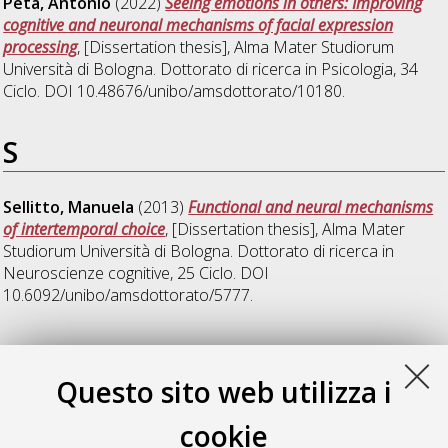
Peta, Antonio
(2022)
Seeing emotions in others: Improving
cognitive and neuronal mechanisms of facial expression
processing
, [Dissertation thesis], Alma Mater Studiorum
Università di Bologna. Dottorato di ricerca in
Psicologia
, 34
Ciclo. DOI 10.48676/unibo/amsdottorato/10180.
S
Sellitto, Manuela
(2013)
Functional and neural mechanisms
of intertemporal choice
, [Dissertation thesis], Alma Mater
Studiorum Università di Bologna. Dottorato di ricerca in
Neuroscienze cognitive
, 25 Ciclo. DOI
10.6092/unibo/amsdottorato/5777.
T
Questo sito web utilizza i
Trajkovic, Jelena
(2023)
Oscillatory mechanisms of conscious
cookie
perception and attention
, [Dissertation thesis], Alma Mater