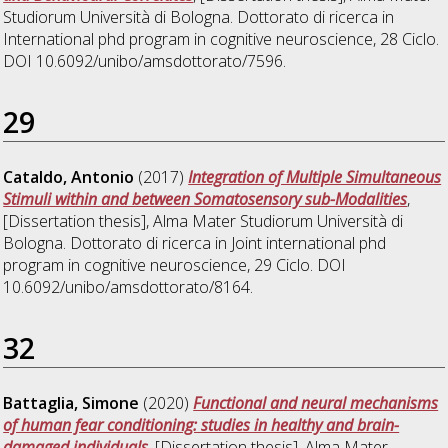
Studiorum Università di Bologna. Dottorato di ricerca in
International phd program in cognitive neuroscience
, 28 Ciclo.
DOI 10.6092/unibo/amsdottorato/7596.
29
Cataldo, Antonio
(2017)
Integration of Multiple Simultaneous
Stimuli within and between Somatosensory sub-Modalities
,
[Dissertation thesis], Alma Mater Studiorum Università di
Bologna. Dottorato di ricerca in
Joint international phd
program in cognitive neuroscience
, 29 Ciclo. DOI
10.6092/unibo/amsdottorato/8164.
32
Battaglia, Simone
(2020)
Functional and neural mechanisms
of human fear conditioning: studies in healthy and brain-
damaged individuals
, [Dissertation thesis], Alma Mater