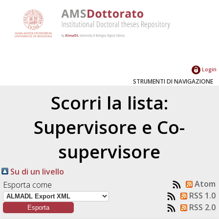
Login
STRUMENTI DI NAVIGAZIONE
Scorri la lista:
Supervisore e Co-
supervisore
Su di un livello
Atom
Esporta come
RSS 1.0
RSS 2.0