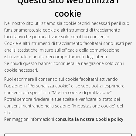
Questo sito web utilizza i
cookie
Trajkovic, Jelena
(2023)
Oscillatory mechanisms of conscious
perception and attention
, [Dissertation thesis], Alma Mater
Nel nostro sito utilizziamo sia cookie tecnici necessari per il suo
Studiorum Università di Bologna. Dottorato di ricerca in
funzionamento, sia cookie e altri strumenti di tracciamento
Psychology
, 35 Ciclo. DOI
facoltativi che potrai attivare solo con il tuo consenso.
10.48676/unibo/amsdottorato/10854.
Cookie e altri strumenti di tracciamento facoltativi sono usati per
analisi statistiche, misure sull'efficacia della comunicazione
Questa lista e' stata generata il
Fri Aug 7 20:47:42 2026 CEST
.
istituzionale e analisi dei comportamenti degli utenti.
Se chiudi questo banner continuerai la navigazione solo con i
cookie necessari.
Atom
Puoi esprimere il consenso sui cookie facoltativi attivando
Rss 1.0
l'opzione in "Personalizza cookie" e, se vuoi, potrai esprimere
consensi più specifici in "Mostra cookie di profilazione".
Rss 2.0
Potrai sempre rivedere le tue scelte e verificare lo stato dei
consensi rientrando nella sezione "Impostazione cookie" del
sito.
AMS Dottorato
Per maggiori informazioni
consulta la nostra Cookie policy
.
ISSN: 2038-7946
Servizio implementato e gestito da
AlmaDL
Impostazioni Cookie
COOKIE DI PROFILAZIONE -