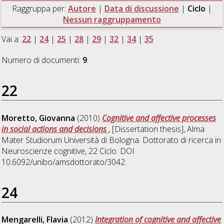
Raggruppa per:
Autore
|
Data di discussione
|
Ciclo
|
Nessun raggruppamento
Vai a:
22
|
24
|
25
|
28
|
29
|
32
|
34
|
35
Numero di documenti:
9
.
22
Moretto, Giovanna
(2010)
Cognitive and affective processes
in social actions and decisions
, [Dissertation thesis], Alma
Mater Studiorum Università di Bologna. Dottorato di ricerca in
Neuroscienze cognitive
, 22 Ciclo. DOI
10.6092/unibo/amsdottorato/3042.
24
Mengarelli, Flavia
(2012)
Integration of cognitive and affective