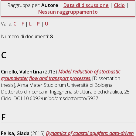
Raggruppa per:
Autore
|
Data di discussione
|
Ciclo
|
Nessun raggruppamento
Vai a:
C
|
F
|
L
|
P
|
U
Numero di documenti:
8
.
C
Ciriello, Valentina
(2013)
Model reduction of stochastic
groundwater flow and transport processes
, [Dissertation
thesis], Alma Mater Studiorum Università di Bologna.
Dottorato di ricerca in
Ingegneria strutturale ed idraulica
, 25
Ciclo. DOI 10.6092/unibo/amsdottorato/5937.
F
Felisa, Giada
(2015)
Dynamics of coastal aquifers: data-driven