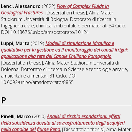
Lenci, Alessandro
(2022)
Flow of Complex Fluids in
Geological Fractures
, [Dissertation thesis], Alma Mater
Studiorum Università di Bologna. Dottorato di ricerca in
Ingegneria civile, chimica, ambientale e dei materiali
, 34 Ciclo.
DOI 10.48676/unibo/amsdottorato/10124.
Luppi, Marta
(2019)
Modelli di simulazione idraulica e
qualitativa per la gestione ed il monitoraggio dei canali irrigui:
applicazione alla rete del Canale Emiliano Romagnolo
,
[Dissertation thesis], Alma Mater Studiorum Università di
Bologna. Dottorato di ricerca in
Scienze e tecnologie agrarie,
ambientali e alimentari
, 31 Ciclo. DOI
10.6092/unibo/amsdottorato/8865.
P
Pinelli, Marco
(2010)
Analisi di rischio esondazioni: effetti
della subsidenza dovuta al sovrasfruttamento degli acquiferi
nella conoide del fiume Reno
, [Dissertation thesis], Alma Mater