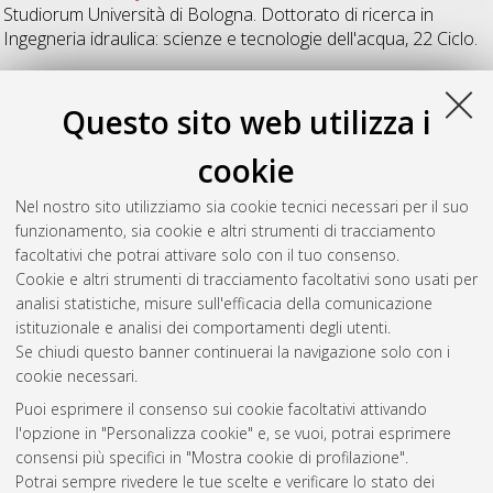
Studiorum Università di Bologna. Dottorato di ricerca in
Ingegneria idraulica: scienze e tecnologie dell'acqua
, 22 Ciclo.
U
Questo sito web utilizza i
cookie
Ugarelli, Rita Maria
(2008)
Asset management of wastewater
networks
, [Dissertation thesis], Alma Mater Studiorum
Nel nostro sito utilizziamo sia cookie tecnici necessari per il suo
Università di Bologna. Dottorato di ricerca in
Ingegneria
funzionamento, sia cookie e altri strumenti di tracciamento
idraulica: scienze e tecnologie dell'acqua
, 20 Ciclo.
facoltativi che potrai attivare solo con il tuo consenso.
Cookie e altri strumenti di tracciamento facoltativi sono usati per
Questa lista e' stata generata il
Sat Aug 8 20:45:03 2026
analisi statistiche, misure sull'efficacia della comunicazione
CEST
.
istituzionale e analisi dei comportamenti degli utenti.
Se chiudi questo banner continuerai la navigazione solo con i
cookie necessari.
Atom
Puoi esprimere il consenso sui cookie facoltativi attivando
Rss 1.0
l'opzione in "Personalizza cookie" e, se vuoi, potrai esprimere
consensi più specifici in "Mostra cookie di profilazione".
Rss 2.0
Potrai sempre rivedere le tue scelte e verificare lo stato dei