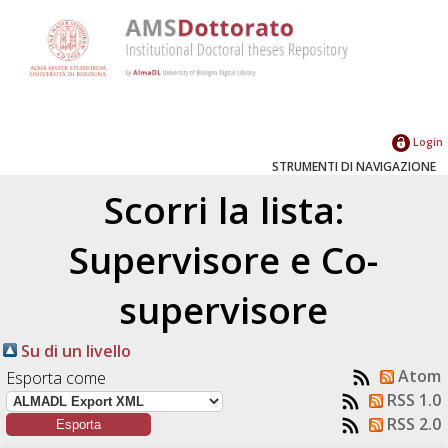
Login
STRUMENTI DI NAVIGAZIONE
Scorri la lista:
Supervisore e Co-
supervisore
Su di un livello
Atom
Esporta come
RSS 1.0
RSS 2.0