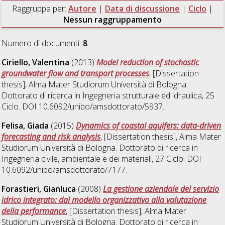
Raggruppa per:
Autore
|
Data di discussione
|
Ciclo
|
Nessun raggruppamento
Numero di documenti:
8
.
Ciriello, Valentina
(2013)
Model reduction of stochastic
groundwater flow and transport processes
, [Dissertation
thesis], Alma Mater Studiorum Università di Bologna.
Dottorato di ricerca in
Ingegneria strutturale ed idraulica
, 25
Ciclo. DOI 10.6092/unibo/amsdottorato/5937.
Felisa, Giada
(2015)
Dynamics of coastal aquifers: data-driven
forecasting and risk analysis
, [Dissertation thesis], Alma Mater
Studiorum Università di Bologna. Dottorato di ricerca in
Ingegneria civile, ambientale e dei materiali
, 27 Ciclo. DOI
10.6092/unibo/amsdottorato/7177.
Forastieri, Gianluca
(2008)
La gestione aziendale del servizio
idrico integrato: dal modello organizzativo alla valutazione
della performance
, [Dissertation thesis], Alma Mater
Studiorum Università di Bologna. Dottorato di ricerca in