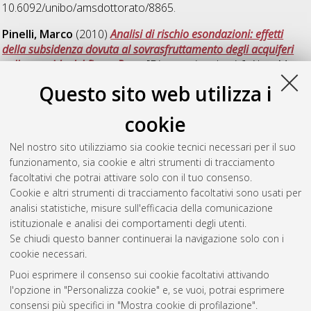
10.6092/unibo/amsdottorato/8865.
Pinelli, Marco
(2010)
Analisi di rischio esondazioni: effetti
della subsidenza dovuta al sovrasfruttamento degli acquiferi
nella conoide del fiume Reno
, [Dissertation thesis], Alma Mater
Studiorum Università di Bologna. Dottorato di ricerca in
Questo sito web utilizza i
Ingegneria idraulica: scienze e tecnologie dell'acqua
, 22 Ciclo.
cookie
Ugarelli, Rita Maria
(2008)
Asset management of wastewater
networks
, [Dissertation thesis], Alma Mater Studiorum
Nel nostro sito utilizziamo sia cookie tecnici necessari per il suo
Università di Bologna. Dottorato di ricerca in
Ingegneria
funzionamento, sia cookie e altri strumenti di tracciamento
idraulica: scienze e tecnologie dell'acqua
, 20 Ciclo.
facoltativi che potrai attivare solo con il tuo consenso.
Cookie e altri strumenti di tracciamento facoltativi sono usati per
Questa lista e' stata generata il
Thu Aug 6 20:47:04 2026
analisi statistiche, misure sull'efficacia della comunicazione
CEST
.
istituzionale e analisi dei comportamenti degli utenti.
Se chiudi questo banner continuerai la navigazione solo con i
cookie necessari.
Atom
Puoi esprimere il consenso sui cookie facoltativi attivando
Rss 1.0
l'opzione in "Personalizza cookie" e, se vuoi, potrai esprimere
consensi più specifici in "Mostra cookie di profilazione".
Rss 2.0